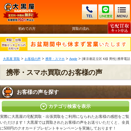
初めての方
買取の流れ
>
>
>
>
大黒屋 買取
お客様の声
携帯・スマホ
Apple
[東京都足立区 K様 男性] 携帯電話 ドコモ 
携帯・スマホ買取のお客様の声
お客様の声を探す
カテゴリ検索を表示
実際に大黒屋の宅配買取・出張買取をご利用になられたお客様の感想をご覧
いただけます！大黒屋では買取されたお客様の声をお送りいただくと、全員
に500円のクオカードプレゼントキャンペーンを実施しております！