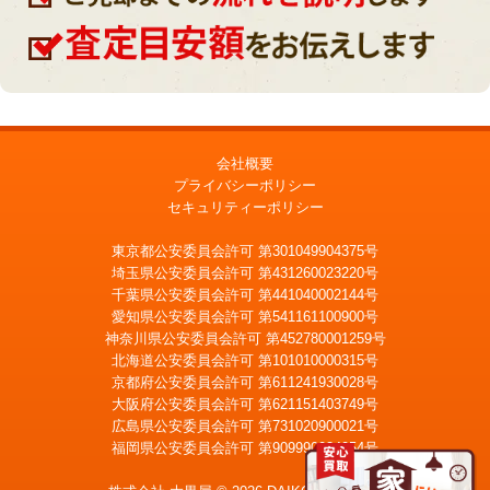
会社概要
プライバシーポリシー
セキュリティーポリシー
東京都公安委員会許可 第301049904375号
埼玉県公安委員会許可 第431260023220号
千葉県公安委員会許可 第441040002144号
愛知県公安委員会許可 第541161100900号
神奈川県公安委員会許可 第452780001259号
北海道公安委員会許可 第101010000315号
京都府公安委員会許可 第611241930028号
大阪府公安委員会許可 第621151403749号
広島県公安委員会許可 第731020900021号
福岡県公安委員会許可 第909990034054号
LINE
メール査定