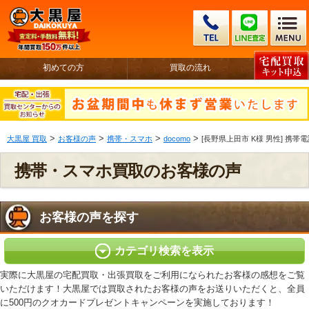
初めての方
買取の流れ
>
>
>
>
大黒屋 買取
お客様の声
携帯・スマホ
docomo
[長野県上田市 K様 男性] 携帯電話 ド
携帯・スマホ買取のお客様の声
お客様の声を探す
カテゴリ検索を表示
実際に大黒屋の宅配買取・出張買取をご利用になられたお客様の感想をご覧
いただけます！大黒屋では買取されたお客様の声をお送りいただくと、全員
に500円のクオカードプレゼントキャンペーンを実施しております！