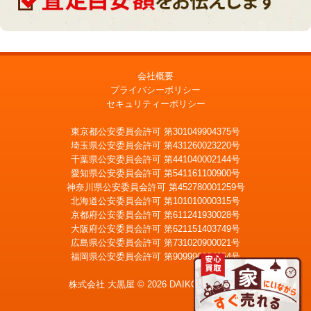
会社概要
プライバシーポリシー
セキュリティーポリシー
東京都公安委員会許可 第301049904375号
埼玉県公安委員会許可 第431260023220号
千葉県公安委員会許可 第441040002144号
愛知県公安委員会許可 第541161100900号
神奈川県公安委員会許可 第452780001259号
北海道公安委員会許可 第101010000315号
京都府公安委員会許可 第611241930028号
大阪府公安委員会許可 第621151403749号
広島県公安委員会許可 第731020900021号
福岡県公安委員会許可 第909990034054号
LINE
メール査定
査定
株式会社 大黒屋 © 2026 DAIKOKUYA, Inc.