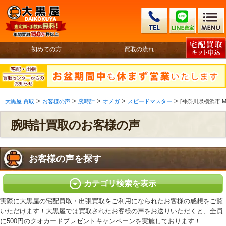
初めての方
買取の流れ
>
>
>
>
>
大黒屋 買取
お客様の声
腕時計
オメガ
スピードマスター
[神奈川県横浜市 M様
腕時計買取のお客様の声
お客様の声を探す
カテゴリ検索を表示
実際に大黒屋の宅配買取・出張買取をご利用になられたお客様の感想をご覧
いただけます！大黒屋では買取されたお客様の声をお送りいただくと、全員
に500円のクオカードプレゼントキャンペーンを実施しております！