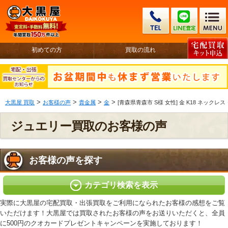
初めての方
買取の流れ
>
>
>
>
大黒屋 買取
お客様の声
貴金属
金
[青森県青森市 S様 女性] 金 K18 ネッ
ジュエリー買取のお客様の声
お客様の声を探す
カテゴリ検索を表示
実際に大黒屋の宅配買取・出張買取をご利用になられたお客様の感想をご覧
いただけます！大黒屋では買取されたお客様の声をお送りいただくと、全員
に500円のクオカードプレゼントキャンペーンを実施しております！