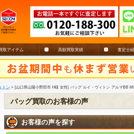
買取アイテム
高額買取実績
査定士
ィトン
>
[山口県山陽小野田市 H様 女性] バッグ ルイ・ヴィトン アルマBB M9
バッグ買取のお客様の声
お客様の声を探す