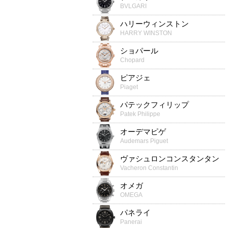
BVLGARI
ハリーウィンストン
HARRY WINSTON
ショパール
Chopard
ピアジェ
Piaget
パテックフィリップ
Patek Philippe
オーデマピゲ
Audemars Piguet
ヴァシュロンコンスタンタン
Vacheron Constantin
オメガ
OMEGA
パネライ
Panerai