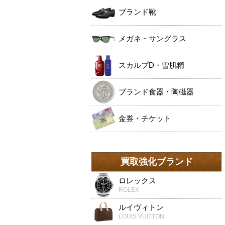
ブランド靴
メガネ・サングラス
スカルプD・雪肌精
ブランド食器・陶磁器
金券・チケット
買取強化ブランド
ロレックス
ROLEX
ルイヴィトン
LOUIS VUITTON