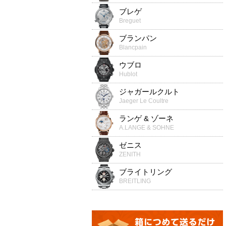
ブレゲ
Breguet
ブランパン
Blancpain
ウブロ
Hublot
ジャガールクルト
Jaeger Le Coultre
ランゲ & ゾーネ
A.LANGE & SOHNE
ゼニス
ZENITH
ブライトリング
BREITLING