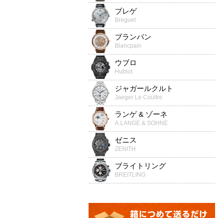
ブレゲ
Breguet
ブランパン
Blancpain
ウブロ
Hublot
ジャガールクルト
Jaeger Le Coultre
ランゲ & ゾーネ
A.LANGE & SOHNE
ゼニス
ZENITH
ブライトリング
BREITLING