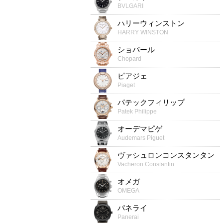
BVLGARI
ハリーウィンストン
HARRY WINSTON
ショパール
Chopard
ピアジェ
Piaget
パテックフィリップ
Patek Philippe
オーデマピゲ
Audemars Piguet
ヴァシュロンコンスタンタン
Vacheron Constantin
オメガ
OMEGA
パネライ
Panerai