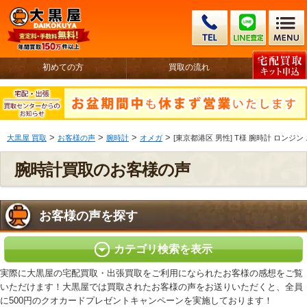
初めての方
買取の流れ
>
>
>
>
大黒屋 買取
お客様の声
腕時計
オメガ
[東京都港区 男性] T様 腕時計 ロンジ
腕時計買取のお客様の声
お客様の声を探す
カテゴリ検索を表示
実際に大黒屋の宅配買取・出張買取をご利用になられたお客様の感想をご覧
いただけます！大黒屋では買取されたお客様の声をお送りいただくと、全員
に500円のクオカードプレゼントキャンペーンを実施しております！