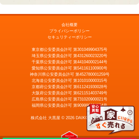
会社概要
プライバシーポリシー
セキュリティーポリシー
東京都公安委員会許可 第301049904375号
埼玉県公安委員会許可 第431260023220号
千葉県公安委員会許可 第441040002144号
愛知県公安委員会許可 第541161100900号
神奈川県公安委員会許可 第452780001259号
北海道公安委員会許可 第101010000315号
京都府公安委員会許可 第611241930028号
大阪府公安委員会許可 第621151403749号
広島県公安委員会許可 第731020900021号
福岡県公安委員会許可 第909990034054号
LINE
メール査定
査定
株式会社 大黒屋 © 2026 DAIKOKUYA, Inc.
宅配買取を申込む