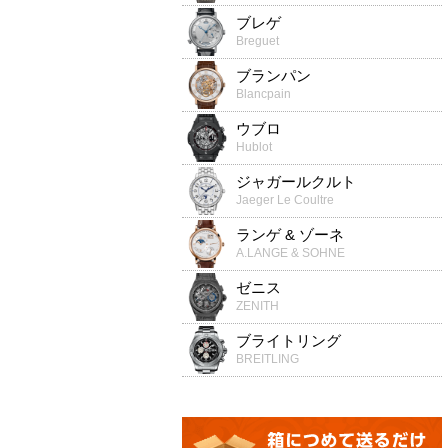
ブレゲ
Breguet
ブランパン
Blancpain
ウブロ
Hublot
ジャガールクルト
Jaeger Le Coultre
ランゲ & ゾーネ
A.LANGE & SOHNE
ゼニス
ZENITH
ブライトリング
BREITLING