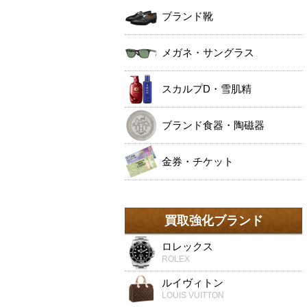
ブランド靴
メガネ・サングラス
スカルプD・雪肌精
ブランド食器・陶磁器
金券・チケット
買取強化ブランド
ロレックス
ROLEX
ルイヴィトン
LOUIS VUITTON