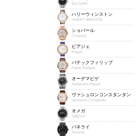
BVLGARI
ハリーウィンストン
HARRY WINSTON
ショパール
Chopard
ピアジェ
Piaget
パテックフィリップ
Patek Philippe
オーデマピゲ
Audemars Piguet
ヴァシュロンコンスタンタン
Vacheron Constantin
オメガ
OMEGA
パネライ
Panerai