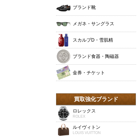
ブランド靴
メガネ・サングラス
スカルプD・雪肌精
ブランド食器・陶磁器
金券・チケット
買取強化ブランド
ロレックス
ROLEX
ルイヴィトン
LOUIS VUITTON