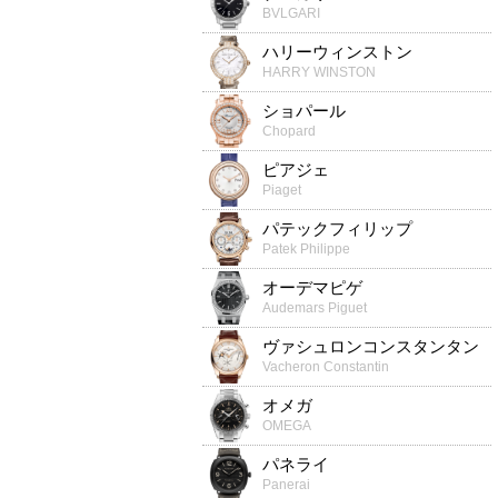
BVLGARI
ハリーウィンストン
HARRY WINSTON
ショパール
Chopard
ピアジェ
Piaget
パテックフィリップ
Patek Philippe
オーデマピゲ
Audemars Piguet
ヴァシュロンコンスタンタン
Vacheron Constantin
オメガ
OMEGA
パネライ
Panerai