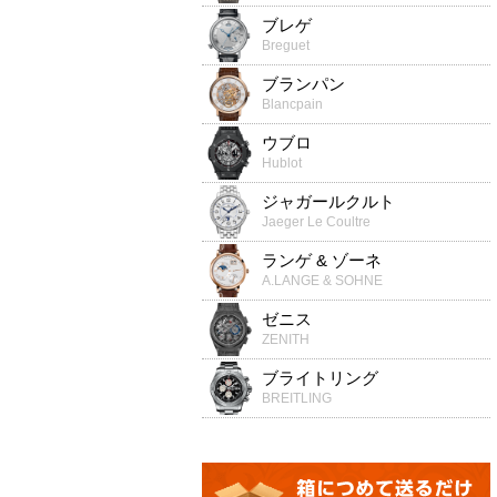
ブレゲ
Breguet
ブランパン
Blancpain
ウブロ
Hublot
ジャガールクルト
Jaeger Le Coultre
ランゲ & ゾーネ
A.LANGE & SOHNE
ゼニス
ZENITH
ブライトリング
BREITLING