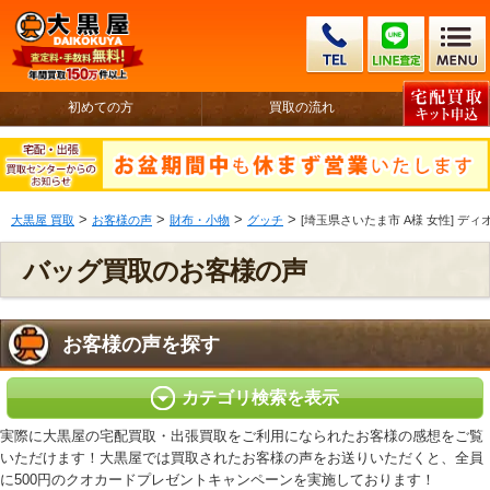
初めての方
買取の流れ
>
>
>
>
大黒屋 買取
お客様の声
財布・小物
グッチ
[埼玉県さいたま市 A様 女性] 
バッグ買取のお客様の声
お客様の声を探す
カテゴリ検索を表示
実際に大黒屋の宅配買取・出張買取をご利用になられたお客様の感想をご覧
いただけます！大黒屋では買取されたお客様の声をお送りいただくと、全員
に500円のクオカードプレゼントキャンペーンを実施しております！