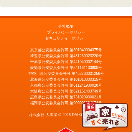
会社概要
プライバシーポリシー
セキュリティーポリシー
東京都公安委員会許可 第301049904375号
埼玉県公安委員会許可 第431260023220号
千葉県公安委員会許可 第441040002144号
愛知県公安委員会許可 第541161100900号
神奈川県公安委員会許可 第452780001259号
北海道公安委員会許可 第101010000315号
京都府公安委員会許可 第611241930028号
大阪府公安委員会許可 第621151403749号
広島県公安委員会許可 第731020900021号
福岡県公安委員会許可 第909990034054号
LINE
メール査定
査定
株式会社 大黒屋 © 2026 DAIKOKUYA, Inc.
宅配買取を申込む