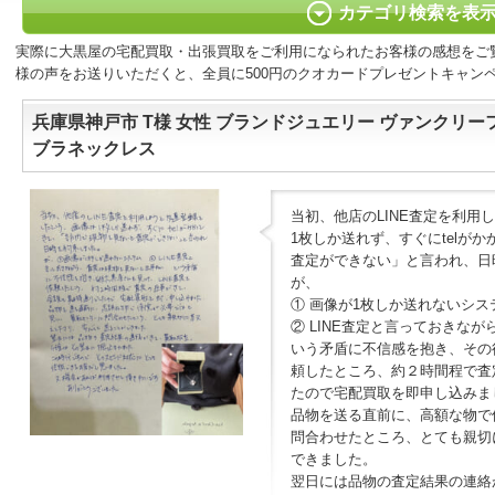
カテゴリ検索を表
実際に大黒屋の宅配買取・出張買取をご利用になられたお客様の感想をご
様の声をお送りいただくと、全員に500円のクオカードプレゼントキャン
兵庫県神戸市 T様 女性 ブランドジュエリー ヴァンクリー
ブラネックレス
当初、他店のLINE査定を利用
1枚しか送れず、すぐにtelが
査定ができない」と言われ、日
が、
① 画像が1枚しか送れないシス
② LINE査定と言っておきな
いう矛盾に不信感を抱き、その後
頼したところ、約２時間程で査
たので宅配買取を即申し込みま
品物を送る直前に、高額な物で
問合わせたところ、とても親切
できました。
翌日には品物の査定結果の連絡