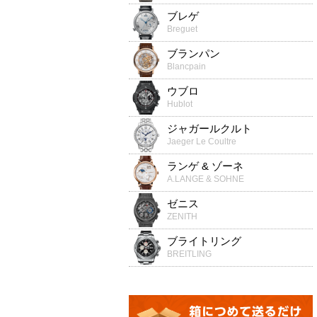
ブレゲ
Breguet
ブランパン
Blancpain
ウブロ
Hublot
ジャガールクルト
Jaeger Le Coultre
ランゲ & ゾーネ
A.LANGE & SOHNE
ゼニス
ZENITH
ブライトリング
BREITLING