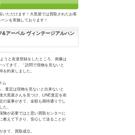
示
覧いただけます！大黒屋では買取されたお客
ペーンを実施しております！
フ&アーペル ヴィンテージアルハン
しようと友達登録をしたところ、画像は
かかってきて、「訪問で現物を見ないと
時を約束しました。
テム
がら、査定は現物を見ないと出来ないと
大黒屋さんを見つけ、LINE査定を依
定の返事がきて、金額も期待通りでし
した。
保険が必要ではと思い買取センターに
に教えて下さり、安心して送ることが
がきて、買取成立。