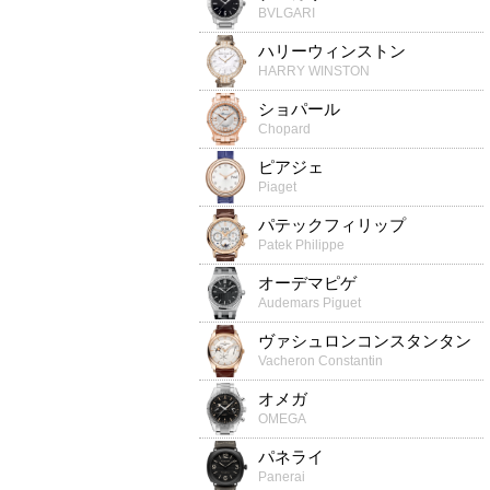
BVLGARI
ハリーウィンストン
HARRY WINSTON
ショパール
Chopard
ピアジェ
Piaget
パテックフィリップ
Patek Philippe
オーデマピゲ
Audemars Piguet
ヴァシュロンコンスタンタン
Vacheron Constantin
オメガ
OMEGA
パネライ
Panerai