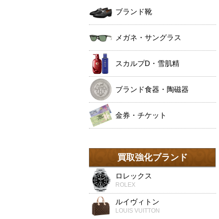
ブランド靴
メガネ・サングラス
スカルプD・雪肌精
ブランド食器・陶磁器
金券・チケット
買取強化ブランド
ロレックス
ROLEX
ルイヴィトン
LOUIS VUITTON