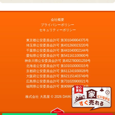
会社概要
プライバシーポリシー
セキュリティーポリシー
東京都公安委員会許可 第301049904375号
埼玉県公安委員会許可 第431260023220号
千葉県公安委員会許可 第441040002144号
愛知県公安委員会許可 第541161100900号
神奈川県公安委員会許可 第452780001259号
北海道公安委員会許可 第101010000315号
京都府公安委員会許可 第611241930028号
大阪府公安委員会許可 第621151403749号
広島県公安委員会許可 第731020900021号
福岡県公安委員会許可 第909990034054号
LINE
メール査定
査定
株式会社 大黒屋 © 2026 DAIKOKUYA, Inc.
宅配買取を申込む