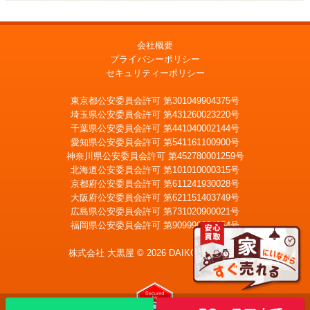
会社概要
プライバシーポリシー
セキュリティーポリシー
東京都公安委員会許可 第301049904375号
埼玉県公安委員会許可 第431260023220号
千葉県公安委員会許可 第441040002144号
愛知県公安委員会許可 第541161100900号
神奈川県公安委員会許可 第452780001259号
北海道公安委員会許可 第101010000315号
京都府公安委員会許可 第611241930028号
大阪府公安委員会許可 第621151403749号
広島県公安委員会許可 第731020900021号
福岡県公安委員会許可 第909990034054号
LINE
メール査定
査定
株式会社 大黒屋 © 2026 DAIKOKUYA, Inc.
宅配買取を申込む