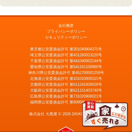
会社概要
プライバシーポリシー
セキュリティーポリシー
東京都公安委員会許可 第301049904375号
埼玉県公安委員会許可 第431260023220号
千葉県公安委員会許可 第441040002144号
愛知県公安委員会許可 第541161100900号
神奈川県公安委員会許可 第452780001259号
北海道公安委員会許可 第101010000315号
京都府公安委員会許可 第611241930028号
大阪府公安委員会許可 第621151403749号
広島県公安委員会許可 第731020900021号
福岡県公安委員会許可 第909990034054号
LINE
メール査定
査定
株式会社 大黒屋 © 2026 DAIKOKUYA, Inc.
宅配買取を申込む