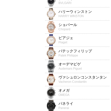
BVLGARI
ハリーウィンストン
HARRY WINSTON
ショパール
Chopard
ピアジェ
Piaget
パテックフィリップ
Patek Philippe
オーデマピゲ
Audemars Piguet
ヴァシュロンコンスタンタン
Vacheron Constantin
オメガ
OMEGA
パネライ
Panerai