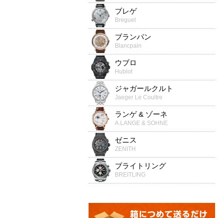
ブレゲ
Breguet
ブランパン
Blancpain
ウブロ
Hublot
ジャガールクルト
Jaeger Le Coultre
ランゲ & ゾーネ
A.LANGE & SOHNE
ゼニス
ZENITH
ブライトリング
BREITLING