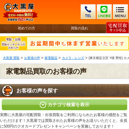
初めての方
買取の流れ
>
>
>
>
大黒屋 買取
お客様の声
家電製品
カメラ・レンズ
[東京都足立区 Y様 男性] カメラ
家電製品買取のお客様の声
お客様の声を探す
カテゴリ検索を表示
実際に大黒屋の宅配買取・出張買取をご利用になられたお客様の感想をご覧
いただけます！大黒屋では買取されたお客様の声をお送りいただくと、全員
に500円のクオカードプレゼントキャンペーンを実施しております！