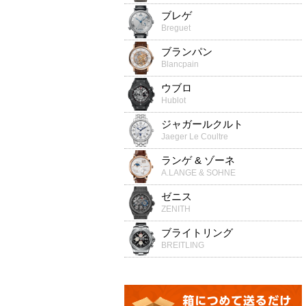
ブレゲ
Breguet
ブランパン
Blancpain
ウブロ
Hublot
ジャガールクルト
Jaeger Le Coultre
ランゲ & ゾーネ
A.LANGE & SOHNE
ゼニス
ZENITH
ブライトリング
BREITLING