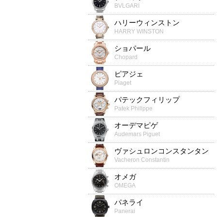
BVLGARI
ハリーウィンストン
HARRY WINSTON
ショパール
Chopard
ピアジェ
Piaget
パテックフィリップ
Patek Philippe
オーデマピゲ
Audemars Piguet
ヴァシュロンコンスタンタン
Vacheron Constantin
オメガ
OMEGA
パネライ
Panerai