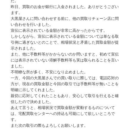
た。
昨日、買取のお金が銀行に入金されました。ありがとうござい
ます。
大黒屋さんに問い合わせする前に、他の買取りチェーン店に問
い合わせを行いました。
宣伝に表示されている金額が非常に高かったからです。
しかしながら、宣伝に表示されている金額については単なる取
引例に過ぎないとのことで、相場状況と矛盾した買取金額が提
示されました。
また、他に手数料等がかからないのか問いますと、初めて宣伝
には表示されていない溶解手数料等も実は取られることを言い
ました。
不明瞭な所が多く、不安になり止めました。
一方、今回の大黒屋さんでの買い取りに際しては、電話応対の
方が、現在の買取金額と今回の取引では手数料等が無いことを
明確に示してくれました。
親切に応対してくれたこともあり、安心して取引を行えると確
信したので決めました。
あえて言うと、相場状況で買取金額が変動するものについて
は、宅配買取センターへの持込も可能にして欲しいところで
す。
また次の取引の際もよろしくお願いします。