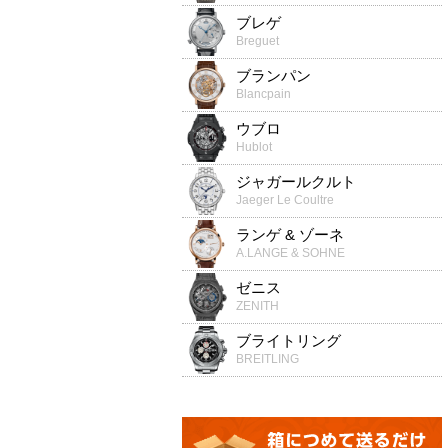
ブレゲ
Breguet
ブランパン
Blancpain
ウブロ
Hublot
ジャガールクルト
Jaeger Le Coultre
ランゲ & ゾーネ
A.LANGE & SOHNE
ゼニス
ZENITH
ブライトリング
BREITLING