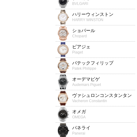
BVLGARI
ハリーウィンストン
HARRY WINSTON
ショパール
Chopard
ピアジェ
Piaget
パテックフィリップ
Patek Philippe
オーデマピゲ
Audemars Piguet
ヴァシュロンコンスタンタン
Vacheron Constantin
オメガ
OMEGA
パネライ
Panerai