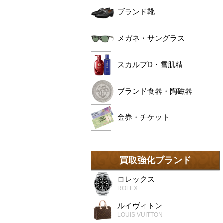
ブランド靴
メガネ・サングラス
スカルプD・雪肌精
ブランド食器・陶磁器
金券・チケット
買取強化ブランド
ロレックス
ROLEX
ルイヴィトン
LOUIS VUITTON