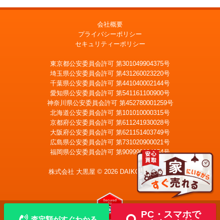
会社概要
プライバシーポリシー
セキュリティーポリシー
東京都公安委員会許可 第301049904375号
埼玉県公安委員会許可 第431260023220号
千葉県公安委員会許可 第441040002144号
愛知県公安委員会許可 第541161100900号
神奈川県公安委員会許可 第452780001259号
北海道公安委員会許可 第101010000315号
京都府公安委員会許可 第611241930028号
大阪府公安委員会許可 第621151403749号
広島県公安委員会許可 第731020900021号
福岡県公安委員会許可 第909990034054号
LINE
メール査定
査定
株式会社 大黒屋 © 2026 DAIKOKUYA, Inc.
宅配買取を申込む
PC・スマホで
査定額がすぐわかる