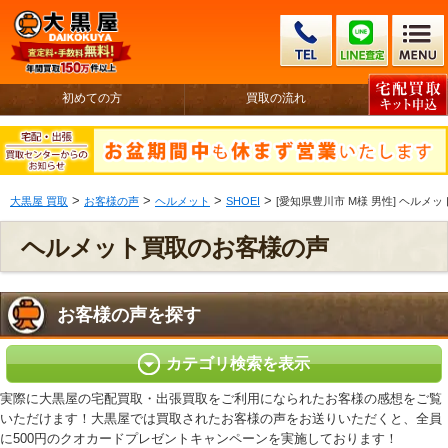
初めての方
買取の流れ
>
>
>
>
大黒屋 買取
お客様の声
ヘルメット
SHOEI
[愛知県豊川市 M様 男性] ヘルメット
ヘルメット買取のお客様の声
お客様の声を探す
カテゴリ検索を表示
実際に大黒屋の宅配買取・出張買取をご利用になられたお客様の感想をご覧
いただけます！大黒屋では買取されたお客様の声をお送りいただくと、全員
に500円のクオカードプレゼントキャンペーンを実施しております！