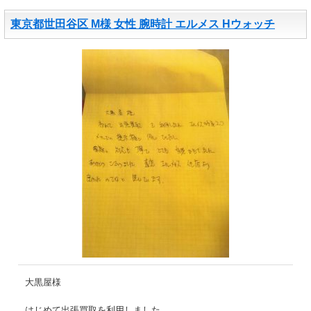
東京都世田谷区 M様 女性 腕時計 エルメス Hウォッチ
大黒屋様
はじめて出張買取を利用しました。