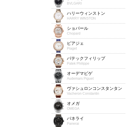
BVLGARI
ハリーウィンストン
HARRY WINSTON
ショパール
Chopard
ピアジェ
Piaget
パテックフィリップ
Patek Philippe
オーデマピゲ
Audemars Piguet
ヴァシュロンコンスタンタン
Vacheron Constantin
オメガ
OMEGA
パネライ
Panerai