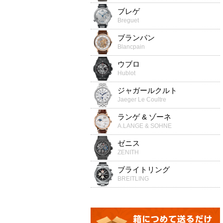
ブレゲ
Breguet
ブランパン
Blancpain
ウブロ
Hublot
ジャガールクルト
Jaeger Le Coultre
ランゲ & ゾーネ
A.LANGE & SOHNE
ゼニス
ZENITH
ブライトリング
BREITLING