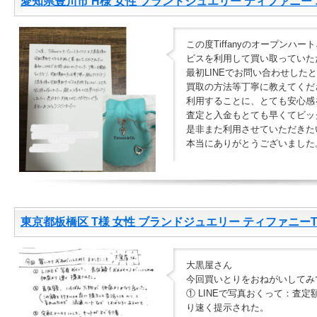
愛知県豊川市 H様 女性 ブランドジュエリー ティファニー
この度Tiffanyのオープンハ
ビスを利用して買い取っていた
最初LINEでお問い合わせした
買取の方法等丁寧に教えてくだ
利用することに、とても安心感
査定と入金もとても早くてビッ
是非また利用させていただきた
本当にありがとうございました
東京都板橋区 T様 女性 ブランドジュエリー ティファニーTバ
大黒屋さん
今回買いとりをおねがいしてみ
① LINEで写真おくって：査
り速く提示された。