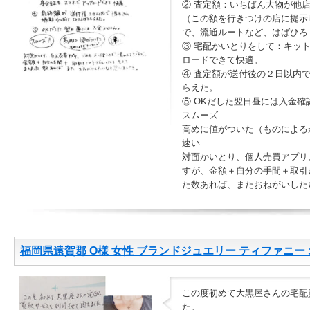
② 査定額：いちばん大物が他
（この額を行きつけの店に提示
で、流通ルートなど、はばひろ
③ 宅配かいとりをして：キッ
ロードできて快適。
④ 査定額が送付後の２日以内
らえた。
⑤ OKだした翌日昼には入金確
スムーズ
高めに値がついた（ものによる
速い
対面かいとり、個人売買アプリ
すが、金額＋自分の手間＋取引
た数あれば、またおねがいした
福岡県遠賀郡 O様 女性 ブランドジュエリー ティファニー 
この度初めて大黒屋さんの宅配
た。