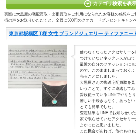
カテゴリ検索を表
実際に大黒屋の宅配買取・出張買取をご利用になられたお客様の感想をご
様の声をお送りいただくと、全員に500円のクオカードプレゼントキャン
東京都板橋区 T様 女性 ブランドジュエリー ティファニー
使わなくなったアクセサリーを
つけていないネックレスが出て
最近の自分のファッションに合
ので、このまましまっておくよ
売ることにしました。
大黒屋さんの郵送宅配買取を見つ
いうことで、すぐに連絡してみ
普段使っているLINEでやりと
難しい手続きもなく、あっとい
とても簡単でした。
査定結果もLINEでお知らせい
家で眠らせていたアクセサリー
よかったと思いました。
また機会があれば、他のものも