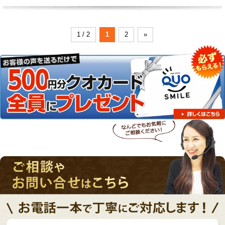
1 / 2
1
2
»