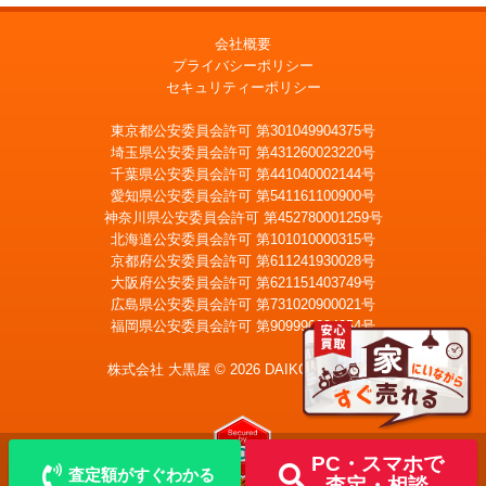
会社概要
プライバシーポリシー
セキュリティーポリシー
東京都公安委員会許可 第301049904375号
埼玉県公安委員会許可 第431260023220号
千葉県公安委員会許可 第441040002144号
愛知県公安委員会許可 第541161100900号
神奈川県公安委員会許可 第452780001259号
北海道公安委員会許可 第101010000315号
京都府公安委員会許可 第611241930028号
大阪府公安委員会許可 第621151403749号
広島県公安委員会許可 第731020900021号
福岡県公安委員会許可 第909990034054号
LINE
メール査定
査定
株式会社 大黒屋 © 2026 DAIKOKUYA, Inc.
宅配買取を申込む
PC・スマホで
査定額がすぐわかる
査定・相談