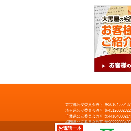
東京都公安委員会許可 第30104990437
埼玉県公安委員会許可 第43126002322
いくらで売れるかすぐわかる
LINE
査定
千葉県公安委員会許可 第44104000214
福岡県公安委員会許可 第90999003405
お電話一本