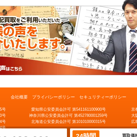
会社概要
プライバシーポリシー
セキュリティーポリシー
5号
愛知県公安委員会許可 第541161100900号
京
家から出ないで手続終了
0号
神奈川県公安委員会許可 第452780001259号
大
気軽に査定額を知りたい
無料宅配キッ
メール査定
4号
北海道公安委員会許可 第101010000315号
広
ト
4号
24時間
買取価