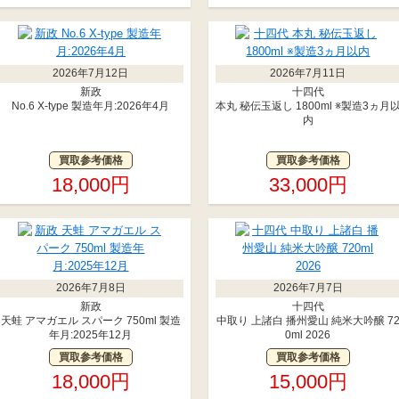
2026年7月12日
2026年7月11日
新政
十四代
No.6 X-type 製造年月:2026年4月
本丸 秘伝玉返し 1800ml ※製造3ヵ月
内
買取参考価格
買取参考価格
18,000円
33,000円
2026年7月8日
2026年7月7日
新政
十四代
天蛙 アマガエル スパーク 750ml 製造
中取り 上諸白 播州愛山 純米大吟醸 7
年月:2025年12月
0ml 2026
買取参考価格
買取参考価格
18,000円
15,000円