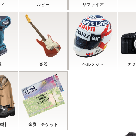
ド
ルビー
サファイア
具
楽器
ヘルメット
カメ
衣料
金券・チケット