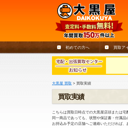
初めての方へ
買取ア
大黒屋 買取
>
買取実績
買取実績
こちらは買取日時点での大黒屋店頭または宅
同一商品であっても、状態や保証書・付属品
お持込み予定の店舗へご連絡いただければ、