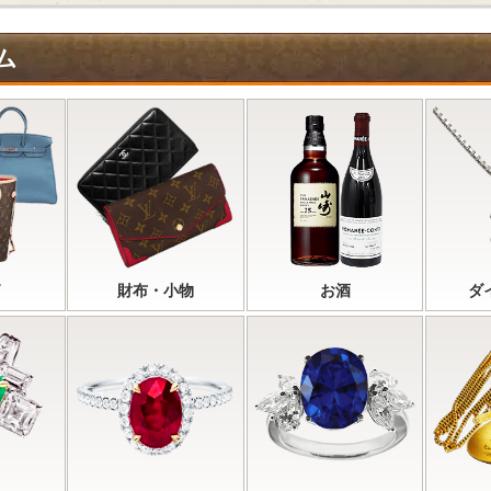
ム
財布・小物
お酒
ダ