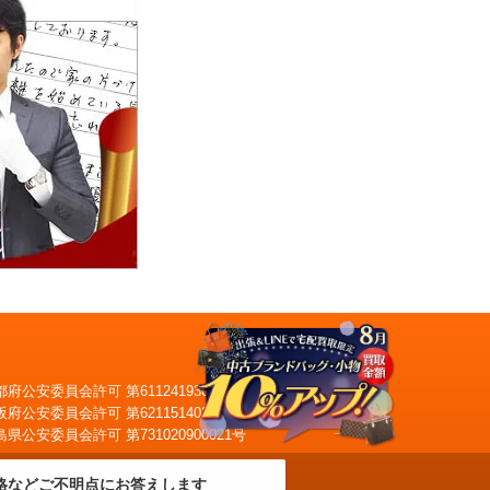
都府公安委員会許可 第611241930028号
阪府公安委員会許可 第621151403749号
自宅へ査定員がお伺い
島県公安委員会許可 第731020900021号
出張買取
格などご不明点にお答えします