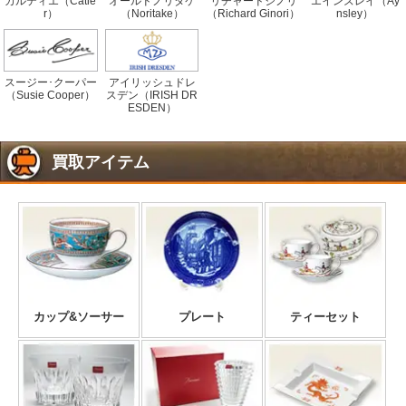
カルティエ（Catie
オールドノリタケ
リチャードジノリ
エインズレイ（Ay
r）
（Noritake）
（Richard Ginori）
nsley）
スージー･クーパー
アイリッシュドレ
（Susie Cooper）
スデン（IRISH DR
ESDEN）
買取アイテム
カップ&ソーサー
プレート
ティーセット