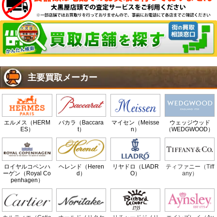
主要買取メーカー
エルメス（HERM
バカラ（Baccara
マイセン（Meisse
ウェッジウッド
ES）
t）
n）
（WEDGWOOD）
ロイヤルコペンハ
ヘレンド（Heren
リヤドロ（LIADR
ティファニー（Tiff
ーゲン（Royal Co
d）
O）
any）
penhagen）