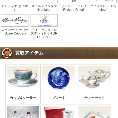
カルティエ（Catie
オールドノリタケ
リチャードジノリ
エインズレイ（Ay
r）
（Noritake）
（Richard Ginori）
nsley）
スージー･クーパー
アイリッシュドレ
（Susie Cooper）
スデン（IRISH DR
ESDEN）
買取アイテム
カップ&ソーサー
プレート
ティーセット