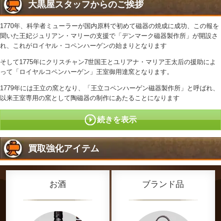
大黒屋スタッフからのご挨拶
1770年、科学者ミューラーが国内原料で初めて磁器の焼成に成功、この報を
聞いた王妃ジュリアン・マリーの支援で「デンマーク磁器製作所」が開設さ
れ、これがロイヤル・コペンハーゲンの始まりとなります
そして1775年にクリスチャン7世国王とユリアナ・マリア王太后の援助によ
って「ロイヤルコペンハーゲン」王室御用達窯となります。
1779年には王立の窯となり、「王立コペンハーゲン磁器製作所」と呼ばれ、
以来王室専用の窯として陶磁器の制作にあたることになります
続きを表示
買取強化アイテム
お酒
ブランド品