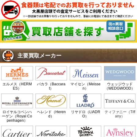
主要買取メーカー
エルメス（HERM
バカラ（Baccara
マイセン（Meisse
ウェッジウッド
ES）
t）
n）
（WEDGWOOD）
ロイヤルコペンハ
ヘレンド（Heren
リヤドロ（LIADR
ティファニー（Tiff
ーゲン（Royal Co
d）
O）
any）
penhagen）