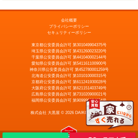
会社概要
プライバシーポリシー
セキュリティーポリシー
東京都公安委員会許可 第301049904375号
埼玉県公安委員会許可 第431260023220号
千葉県公安委員会許可 第441040002144号
愛知県公安委員会許可 第541161100900号
神奈川県公安委員会許可 第452780001259号
北海道公安委員会許可 第101010000315号
京都府公安委員会許可 第611241930028号
大阪府公安委員会許可 第621151403749号
広島県公安委員会許可 第731020900021号
福岡県公安委員会許可 第909990034054号
LINE
メール査定
査定
株式会社 大黒屋 © 2026 DAIKOKUYA, Inc.
宅配買取を申込む