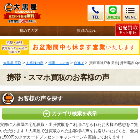
初めての方
買取の流れ
>
>
>
>
大黒屋 買取
お客様の声
携帯・スマホ
SONY
[兵庫県神戸市 男性] 携帯電話 Xperi
携帯・スマホ買取のお客様の声
お客様の声を探す
カテゴリ検索を表示
実際に大黒屋の宅配買取・出張買取をご利用になられたお客様の感想をご覧
いただけます！大黒屋では買取されたお客様の声をお送りいただくと、全員
に500円のクオカードプレゼントキャンペーンを実施しております！