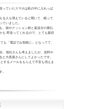
使っていたスマホは机の中に入れっぱ
換える人も増えていると聞いて、眠って
っていました。
も、箱やクッション材と返送分の着払
かも 即送ってくれるので、とても親切
っても「電話でお気軽に」となってて、
1台、他社さんも考えましたが、送料や
ると大黒屋さんにしてよかったです。
ッとするメールをもらえて不安も消えま
。
す。
E