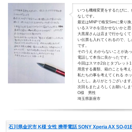
いつも機種変更をするたびに、
なしです。
最近はMNPで格安Simに乗り
いるスマホを活かせないかと思
大黒屋さんは店まで行かなくて
い伝票も入れてくれるので、し
です。
そのうえ わからないことがあ
電話して本当に良かったです。
今回はスマホ2台とタブレット
用意する書類、箱のことを考え
私たちの事を考えてくれる ホ
したし。ありがとうございます
次回もまたよろしくお願いしま
O様 男性
埼玉県新座市
石川県金沢市 K様 女性 携帯電話 SONY Xperia AX SO-01