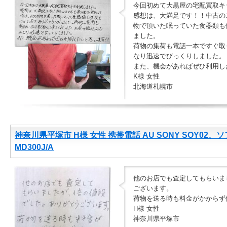
今回初めて大黒屋の宅配買取キ
感想は、大満足です！！中古の
物で頂いた眠っていた食器類も
ました。
荷物の集荷も電話一本ですぐ取
なり迅速でびっくりしました。
また、機会があればぜひ利用し
K様 女性
北海道札幌市
神奈川県平塚市 H様 女性 携帯電話 AU SONY SOY02、ソフトバ
MD300J/A
他のお店でも査定してもらいま
ございます。
荷物を送る時も料金がかからず
H様 女性
神奈川県平塚市