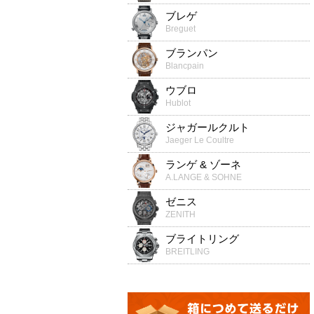
ブレゲ
Breguet
ブランパン
Blancpain
ウブロ
Hublot
ジャガールクルト
Jaeger Le Coultre
ランゲ & ゾーネ
A.LANGE & SOHNE
ゼニス
ZENITH
ブライトリング
BREITLING