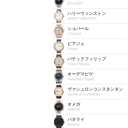
BVLGARI
ハリーウィンストン
HARRY WINSTON
ショパール
Chopard
ピアジェ
Piaget
パテックフィリップ
Patek Philippe
オーデマピゲ
Audemars Piguet
ヴァシュロンコンスタンタン
Vacheron Constantin
オメガ
OMEGA
パネライ
Panerai