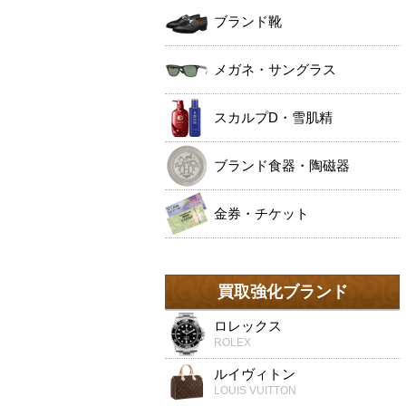
ブランド靴
メガネ・サングラス
スカルプD・雪肌精
ブランド食器・陶磁器
金券・チケット
買取強化ブランド
ロレックス
ROLEX
ルイヴィトン
LOUIS VUITTON