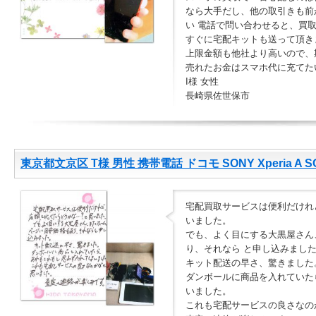
なら大手だし、他の取引きも前
い 電話で問い合わせると、買
すぐに宅配キットも送って頂き
上限金額も他社より高いので、
売れたお金はスマホ代に充てた
I様 女性
長崎県佐世保市
東京都文京区 T様 男性 携帯電話 ドコモ SONY Xperia A S
宅配買取サービスは便利だけれ
いました。
でも、よく目にする大黒屋さん
り、それなら と申し込みまし
キット配送の早さ、驚きました
ダンボールに商品を入れていた
いました。
これも宅配サービスの良さなの