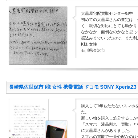
大黒屋宅配買取センター御中
初めての大黒屋さんの査定は、
く、親切な対応にとても助かり
なかなか、面倒なのかなと思っ
振込みまでいったので、また利
K様 女性
石川県金沢市
長崎県佐世保市 I様 女性 携帯電話 ドコモ SONY XperiaZ3 C
購入して1年もたたないスマホ
た。
新しい物を購入し処分するしか
「スマホ 液晶割れ 買取」と
に大黒屋さんがありました。
スマホの買取で一番心配なのは