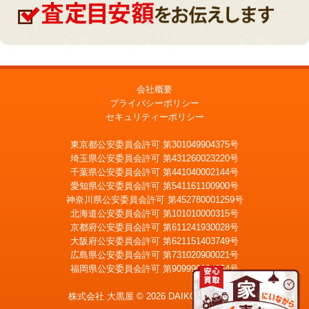
会社概要
プライバシーポリシー
セキュリティーポリシー
東京都公安委員会許可 第301049904375号
埼玉県公安委員会許可 第431260023220号
千葉県公安委員会許可 第441040002144号
愛知県公安委員会許可 第541161100900号
神奈川県公安委員会許可 第452780001259号
北海道公安委員会許可 第101010000315号
京都府公安委員会許可 第611241930028号
大阪府公安委員会許可 第621151403749号
広島県公安委員会許可 第731020900021号
福岡県公安委員会許可 第909990034054号
LINE
メール査定
査定
株式会社 大黒屋 © 2026 DAIKOKUYA, Inc.