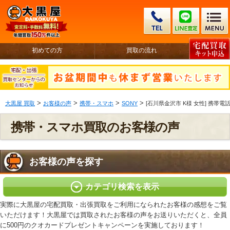
初めての方
買取の流れ
>
>
>
>
大黒屋 買取
お客様の声
携帯・スマホ
SONY
[石川県金沢市 K様 女性] 携帯電話 SON
携帯・スマホ買取のお客様の声
お客様の声を探す
カテゴリ検索を表示
実際に大黒屋の宅配買取・出張買取をご利用になられたお客様の感想をご覧
いただけます！大黒屋では買取されたお客様の声をお送りいただくと、全員
に500円のクオカードプレゼントキャンペーンを実施しております！