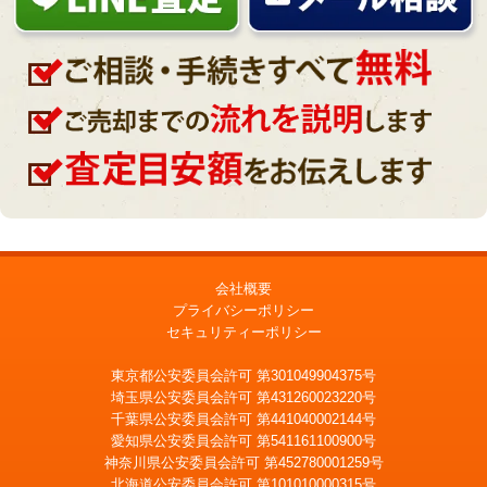
会社概要
プライバシーポリシー
セキュリティーポリシー
東京都公安委員会許可 第301049904375号
埼玉県公安委員会許可 第431260023220号
千葉県公安委員会許可 第441040002144号
愛知県公安委員会許可 第541161100900号
神奈川県公安委員会許可 第452780001259号
北海道公安委員会許可 第101010000315号