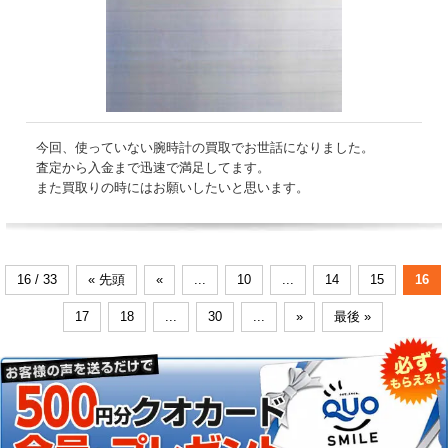
今回、使っていない腕時計の買取でお世話になりました。
査定から入金まで迅速で満足してます。
また買取りの時にはお願いしたいと思います。
16 / 33
« 先頭
«
...
10
...
14
15
16
17
18
...
30
...
»
最後 »