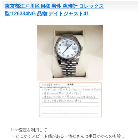
東京都江戸川区 M様 男性 腕時計 ロレックス
型:126334NG 品物:デイトジャスト41
Line査定を利用して…
・とにかくスピード感がある（他社さんは半日かかるのも珍し