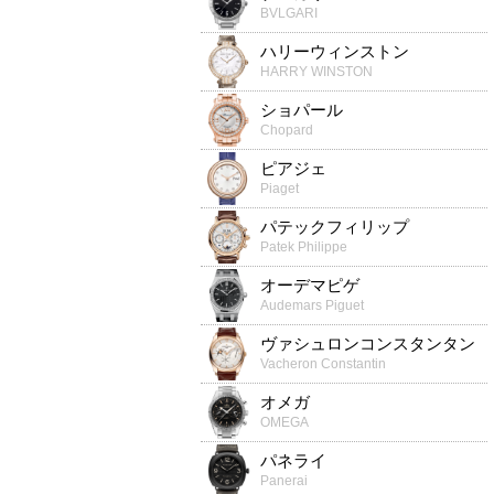
BVLGARI
ハリーウィンストン
HARRY WINSTON
ショパール
Chopard
ピアジェ
Piaget
パテックフィリップ
Patek Philippe
オーデマピゲ
Audemars Piguet
ヴァシュロンコンスタンタン
Vacheron Constantin
オメガ
OMEGA
パネライ
Panerai