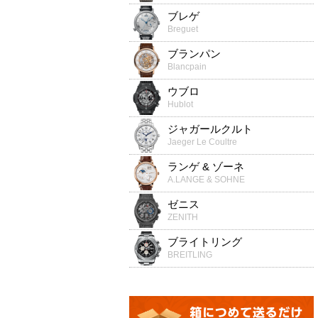
ブレゲ
Breguet
ブランパン
Blancpain
ウブロ
Hublot
ジャガールクルト
Jaeger Le Coultre
ランゲ & ゾーネ
A.LANGE & SOHNE
ゼニス
ZENITH
ブライトリング
BREITLING