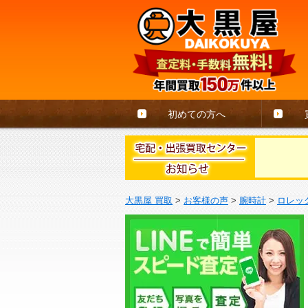
初めての方へ
大黒屋 買取
>
お客様の声
>
腕時計
>
ロレッ