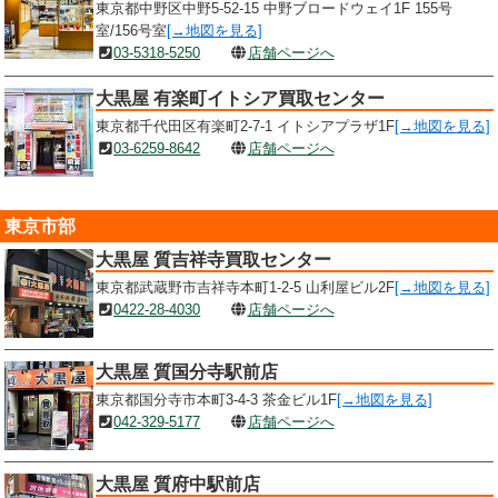
東京都中野区中野5-52-15 中野ブロードウェイ1F 155号
室/156号室
[→地図を見る]
03-5318-5250
店舗ページへ
大黒屋 有楽町イトシア買取センター
東京都千代田区有楽町2-7-1 イトシアプラザ1F
[→地図を見る]
03-6259-8642
店舗ページへ
東京市部
大黒屋 質吉祥寺買取センター
東京都武蔵野市吉祥寺本町1-2-5 山利屋ビル2F
[→地図を見る]
0422-28-4030
店舗ページへ
大黒屋 質国分寺駅前店
東京都国分寺市本町3-4-3 茶金ビル1F
[→地図を見る]
042-329-5177
店舗ページへ
大黒屋 質府中駅前店