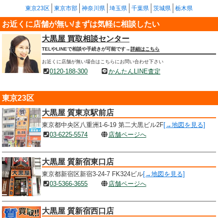
東京23区
東京市部
神奈川県
埼玉県
千葉県
茨城県
栃木県
お近くに店舗が無い/まずは気軽に相談したい
大黒屋 買取相談センター
TELやLINEで相談や手続きが可能です→
詳細はこちら
お近くに店舗が無い場合はこちらにお問い合わせ下さい
0120-188-300
かんたんLINE査定
東京23区
大黒屋 質東京駅前店
東京都中央区八重洲1-6-19 第二大黒ビル2F
[→地図を見る]
03-6225-5574
店舗ページへ
大黒屋 質新宿東口店
東京都新宿区新宿3-24-7 FK324ビル
[→地図を見る]
03-5366-3655
店舗ページへ
大黒屋 質新宿西口店