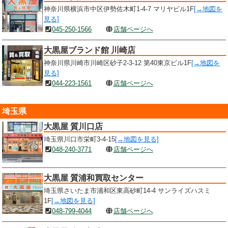
神奈川県横浜市中区伊勢佐木町1-4-7 マリヤビル1F
[→地図を
見る]
045-250-1566
店舗ページへ
大黒屋ブランド館 川崎店
神奈川県川崎市川崎区砂子2-3-12 第40東京ビル1F
[→地図を
見る]
044-223-1561
店舗ページへ
埼玉県
大黒屋 質川口店
埼玉県川口市栄町3-4-15
[→地図を見る]
048-240-3771
店舗ページへ
大黒屋 質浦和買取センター
埼玉県さいたま市浦和区東高砂町14-4 サンライズハスミ
1F
[→地図を見る]
048-799-4044
店舗ページへ