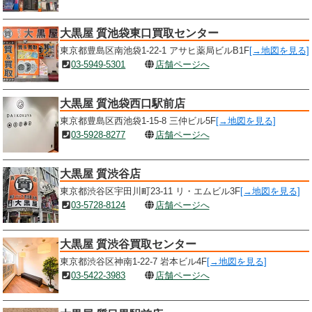
大黒屋 質池袋東口買取センター
東京都豊島区南池袋1-22-1 アサヒ薬局ビルB1F
[→地図を見る]
03-5949-5301
店舗ページへ
大黒屋 質池袋西口駅前店
東京都豊島区西池袋1-15-8 三仲ビル5F
[→地図を見る]
03-5928-8277
店舗ページへ
大黒屋 質渋谷店
東京都渋谷区宇田川町23-11 リ・エムビル3F
[→地図を見る]
03-5728-8124
店舗ページへ
大黒屋 質渋谷買取センター
東京都渋谷区神南1-22-7 岩本ビル4F
[→地図を見る]
03-5422-3983
店舗ページへ