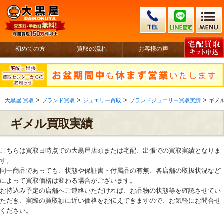
初めての方
買取の流れ
お客様の声
>
>
>
>
大黒屋 買取
ブランド買取
ジュエリー買取
ブランドジュエリー買取実績
ギメ
ギメル買取実績
こちらは買取日時点での大黒屋店頭または宅配、出張での買取実績となりま
す。
同一商品であっても、状態や保証書・付属品の有無、各店舗の取扱状況など
によって買取価格は変わる場合がございます。
お持込み予定の店舗へご連絡いただければ、お品物の状態等を確認させてい
ただき、実際の買取額に近い価格をお伝えできますので、お気軽にお問合せ
ください。