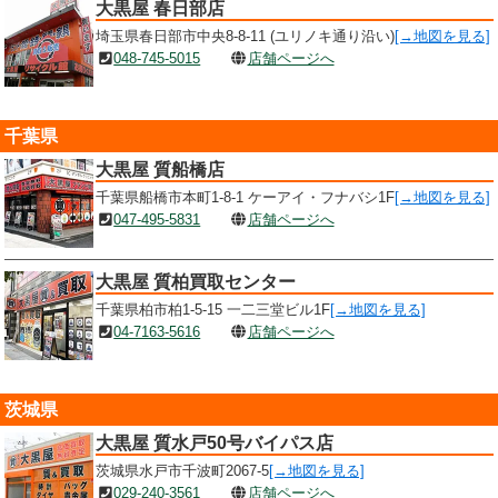
大黒屋 春日部店
埼玉県春日部市中央8-8-11 (ユリノキ通り沿い)
[→地図を見る]
048-745-5015
店舗ページへ
千葉県
大黒屋 質船橋店
千葉県船橋市本町1-8-1 ケーアイ・フナバシ1F
[→地図を見る]
047-495-5831
店舗ページへ
大黒屋 質柏買取センター
千葉県柏市柏1-5-15 一二三堂ビル1F
[→地図を見る]
04-7163-5616
店舗ページへ
茨城県
大黒屋 質水戸50号バイパス店
茨城県水戸市千波町2067-5
[→地図を見る]
029-240-3561
店舗ページへ