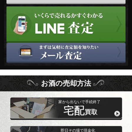
お酒
の
売却方法
家から出ないで手続終了
宅配
買取
即日その場で現金化