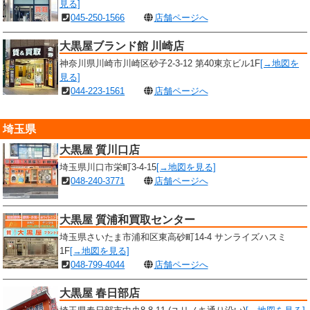
見る]
045-250-1566
店舗ページへ
大黒屋ブランド館 川崎店
神奈川県川崎市川崎区砂子2-3-12 第40東京ビル1F
[→地図を
見る]
044-223-1561
店舗ページへ
埼玉県
大黒屋 質川口店
埼玉県川口市栄町3-4-15
[→地図を見る]
048-240-3771
店舗ページへ
大黒屋 質浦和買取センター
埼玉県さいたま市浦和区東高砂町14-4 サンライズハスミ
1F
[→地図を見る]
048-799-4044
店舗ページへ
大黒屋 春日部店