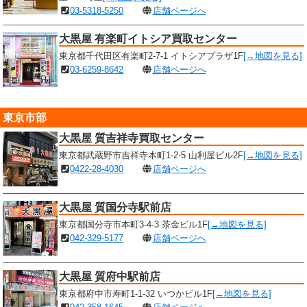
03-5318-5250
店舗ページへ
大黒屋 有楽町イトシア買取センター
東京都千代田区有楽町2-7-1 イトシアプラザ1F
[→地図を見る]
03-6259-8642
店舗ページへ
東京市部
大黒屋 質吉祥寺買取センター
東京都武蔵野市吉祥寺本町1-2-5 山利屋ビル2F
[→地図を見る]
0422-28-4030
店舗ページへ
大黒屋 質国分寺駅前店
東京都国分寺市本町3-4-3 茶金ビル1F
[→地図を見る]
042-329-5177
店舗ページへ
大黒屋 質府中駅前店
東京都府中市寿町1-1-32 いつかビル1F
[→地図を見る]