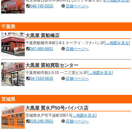
埼玉県春日部市中央8-8-11 (ユリノキ通り沿い)
[→地図を見る]
048-745-5015
店舗ページへ
千葉県
大黒屋 質船橋店
千葉県船橋市本町1-8-1 ケーアイ・フナバシ1F
[→地図を見る]
047-495-5831
店舗ページへ
大黒屋 質柏買取センター
千葉県柏市柏1-5-15 一二三堂ビル1F
[→地図を見る]
04-7163-5616
店舗ページへ
茨城県
大黒屋 質水戸50号バイパス店
茨城県水戸市千波町2067-5
[→地図を見る]
029-240-3561
店舗ページへ