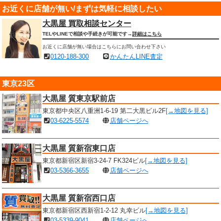
お近くに店舗が無い/まずは気軽に相談したい
大黒屋 買取相談センター
TELやLINEで相談や手続きが可能です→
詳細はこちら
お近くに店舗が無い場合はこちらにお問い合わせ下さい
0120-188-300
かんたんLINE査定
東京23区
大黒屋 質東京駅前店
東京都中央区八重洲1-6-19 第二大黒ビル2F
[→地図を見る]
03-6225-5574
店舗ページへ
大黒屋 質新宿東口店
東京都新宿区新宿3-24-7 FK324ビル
[→地図を見る]
03-5366-3655
店舗ページへ
大黒屋 質新宿西口店
東京都新宿区西新宿1-2-12 丸幸ビル
[→地図を見る]
03-5339-9041
店舗ページへ