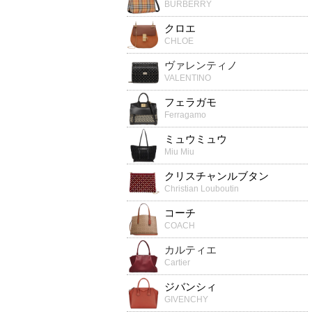
BURBERRY
クロエ
CHLOE
ヴァレンティノ
VALENTINO
フェラガモ
Ferragamo
ミュウミュウ
Miu Miu
クリスチャンルブタン
Christian Louboutin
コーチ
COACH
カルティエ
Cartier
ジバンシィ
GIVENCHY