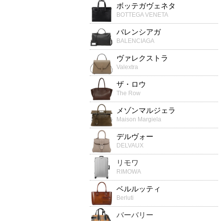
ボッテガヴェネタ
BOTTEGA VENETA
バレンシアガ
BALENCIAGA
ヴァレクストラ
Valextra
ザ・ロウ
The Row
メゾンマルジェラ
Maison Margiela
デルヴォー
DELVAUX
リモワ
RIMOWA
ベルルッティ
Berluti
バーバリー