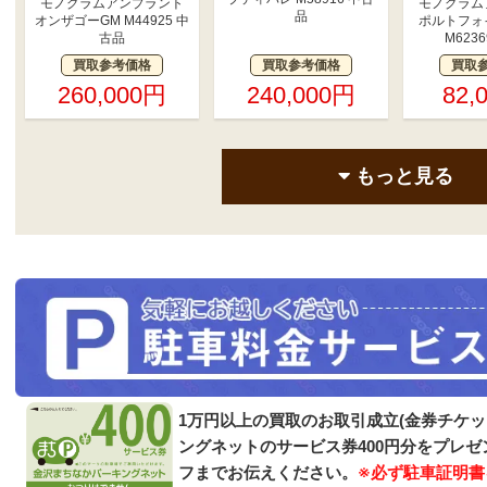
モノグラムアンプラント
モノグラム
品
オンザゴーGM M44925 中
ポルトフォ
古品
M623
買取参考価格
買取参考価格
買取
260,000円
240,000円
82,
もっと見る
1万円以上の買取のお取引成立(金券チケ
ングネットのサービス券400円分をプレ
フまでお伝えください。
※必ず駐車証明書