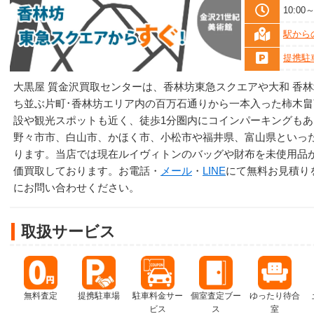
10:0
駅から
提携駐
大黒屋 質金沢買取センターは、香林坊東急スクエアや大和 香林
ち並ぶ片町･香林坊エリア内の百万石通りから一本入った柿木
設や観光スポットも近く、徒歩1分圏内にコインパーキングも
野々市市、白山市、かほく市、小松市や福井県、富山県といっ
ります。当店では現在ルイヴィトンのバッグや財布を未使用品
価買取しております。お電話・
メール
・
LINE
にて無料お見積り
にお問い合わせください。
取扱サービス
無料査定
提携駐車場
駐車料金サー
個室査定ブー
ゆったり待合
ビス
ス
室