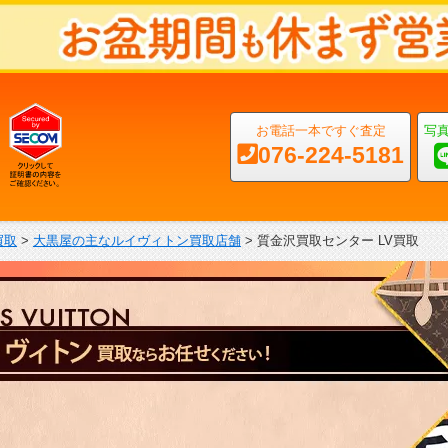
お電話一本ですぐ査定
写
076-224-5181
買取
>
大黒屋の主なルイヴィトン買取店舗
>
質金沢買取センター LV買取