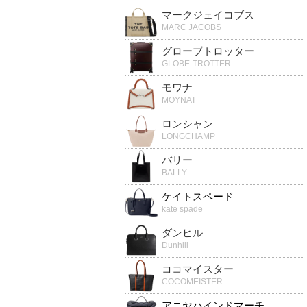
マークジェイコブス
MARC JACOBS
グローブトロッター
GLOBE-TROTTER
モワナ
MOYNAT
ロンシャン
LONGCHAMP
バリー
BALLY
ケイトスペード
kate spade
ダンヒル
Dunhill
ココマイスター
COCOMEISTER
アニヤハインドマーチ