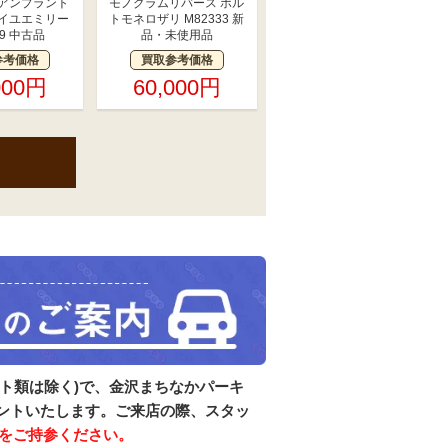
アンプラント
モノグラムリバース ポル
イユエミリー
トモネロザリ M82333 新
69 中古品
品・未使用品
参考価格
買取参考価格
000円
60,000円
ット類は除く)で、金沢まちなかパーキ
ゼントいたします。ご来店の際、スタッ
をご持参ください。