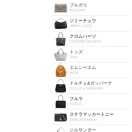
ブルガリ
BVLGARI
ジミーチュウ
JIMMY CHOO
クロムハーツ
CHROME HEARTS
トッズ
Tod's
エムシーエム
MCM
ドルチェ&ガッバーナ
DOLCE & GABBANA
フルラ
FURLA
ステラマッカートニー
Stella McCartney
ジルサンダー