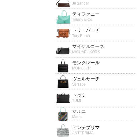
Jil Sander
ティファニー
Tiffany & Co.
トリーバーチ
Tory Burch
マイケルコース
MICHAEL KORS
モンクレール
MONCLER
ヴェルサーチ
Versace
トゥミ
TUMI
マルニ
Marni
アンテプリマ
ANTEPRIMA