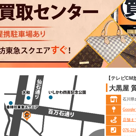
【テレビCM
大黒屋 
石川県金
Goog
店舗ま
076-22