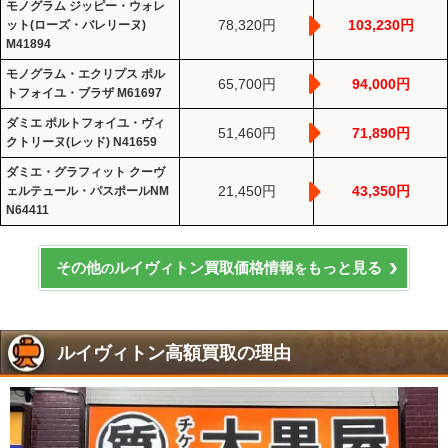
モノグラム ジッピー・ウォレ
78,320円
103,230円
ット(ローズ・バレリーヌ)
M41894
モノグラム・エクリプス ポル
65,700円
94,000円
トフォイユ・ブラザ M61697
ダミエ ポルトフォイユ・ヴィ
51,460円
71,890円
クトリーヌ(レッド) N41659
ダミエ・グラフィット クーヴ
21,450円
43,350円
ェルテュール・パスポールNM
N64411
その他
ルイヴィトン買取価格情報
もっと見る
の
を
ルイヴィトン高額買取の理由