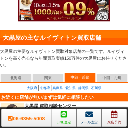
大黒屋の主なルイヴィトン買取店舗
大黒屋の主要なルイヴィトン買取対象店舗の一覧です。ルイヴィ
トンを高く売るなら年間買取実績150万件の大黒屋にお任せくださ
い。
中部・近畿
北海道
関東
中国・九州
大阪府
京都府
兵庫県
愛知県
静岡県
石川県
お近くに店舗が無い/まずは気軽に相談したい
大黒屋 買取相談センター
TELやLINEで相談や手続きが可能です→
詳細はこちら
06-6355-5008
お近くに店舗が無い場合はこちらにお問い合わせ下さい
LINE査定
メール査定
来店予約
0120-188-300
かんたんLINE査定