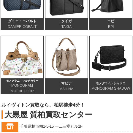
ダミエ・コバルト
タイガ
エピ
DAMIER COBALT
TAIGA
EPI
モノグラム・マルチカラー
マヒナ
モノグラム・シャドウ
MONOGRAM
MONOGRAM SHADOW
MAHINA
MULTICOLOR
ルイヴィトン買取なら、柏駅徒歩4分！
大黒屋 質柏買取センター
千葉県柏市柏1-5-15 一二三堂ビル1F