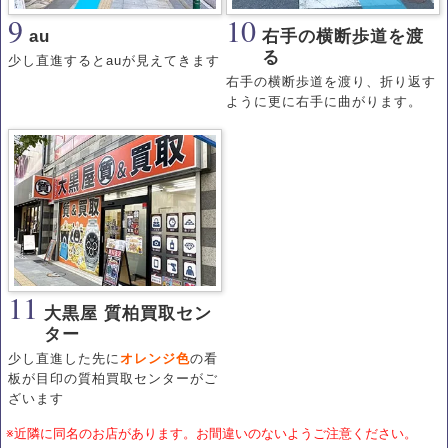
9
10
au
右手の横断歩道を渡
る
少し直進するとauが見えてきます
右手の横断歩道を渡り、折り返す
ように更に右手に曲がります。
11
大黒屋 質柏買取セン
ター
少し直進した先に
オレンジ色
の看
板が目印の質柏買取センターがご
ざいます
※近隣に同名のお店があります。お間違いのないようご注意ください。