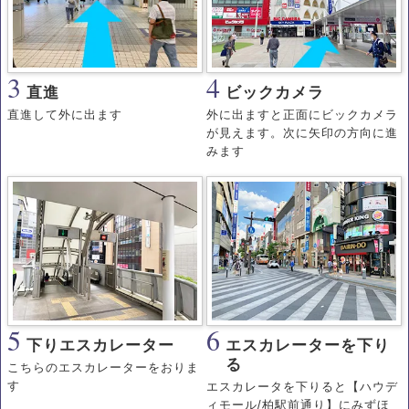
3
4
直進
ビックカメラ
直進して外に出ます
外に出ますと正面にビックカメラ
が見えます。次に矢印の方向に進
みます
5
6
下りエスカレーター
エスカレーターを下り
る
こちらのエスカレーターをおりま
す
エスカレータを下りると【ハウデ
ィモール/柏駅前通り】にみずほ