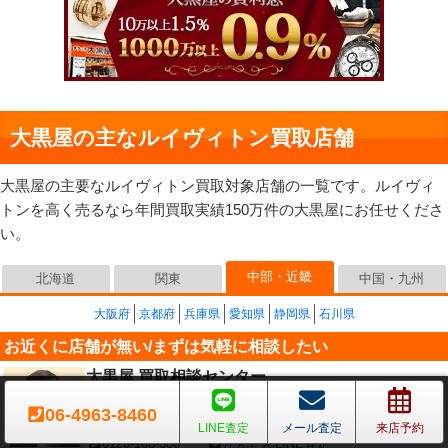
大黒屋の主なルイヴィトン買取店舗
大黒屋の主要なルイヴィトン買取対象店舗の一覧です。ルイヴィ
トンを高く売るなら年間買取実績150万件の大黒屋にお任せくださ
い。
中部・近畿
北海道
関東
中国・九州
大阪府
京都府
兵庫県
愛知県
静岡県
石川県
お近くに店舗が無い/まずは気軽に相談したい
大黒屋 買取相談センター
TELやLINEで相談や手続きが可能です→
詳細はこちら
06-4963-8460
お近くに店舗が無い場合はこちらにお問い合わせ下さい
LINE査定
メール査定
来店予約
0120-188-300
かんたんLINE査定