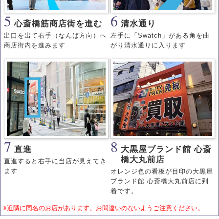
5
6
心斎橋筋商店街を進む
清水通り
出口を出て右手（なんば方向）へ
左手に「Swatch」がある角を曲
商店街内を進みます
がり清水通りに入ります
7
8
直進
大黒屋ブランド館 心斎
橋大丸前店
直進すると右手に当店が見えてき
ます
オレンジ色の看板が目印
の大黒屋
ブランド館 心斎橋大丸前店に到
着です。
※近隣に同名のお店があります。お間違いのないようご注意ください。