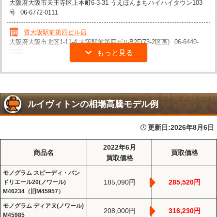
大阪府大阪市天王寺区上本町6-3-31 うえほんまちハイハイタウン103
号
06-6772-0111
質大阪駅前第四ビル店
大阪府大阪市北区1-11-4 大阪駅前第四ビルB2F(73-2区画)
06-6440-
7222
ルイヴィトンの相場高騰モデル例
更新日:
2026年8月6日
2022年6月
商品名
買取価格
買取価格
モノグラム スピーディ・バン
185,090円
285,520円
ドリエール20(ノワール)
M46234（旧M45957）
モノグラム ディアヌ(ノワール)
208,000円
316,230円
M45985