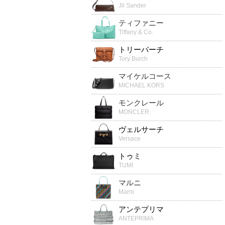
Jil Sander
ティファニー
Tiffany & Co.
トリーバーチ
Tory Burch
マイケルコース
MICHAEL KORS
モンクレール
MONCLER
ヴェルサーチ
Versace
トゥミ
TUMI
マルニ
Marni
アンテプリマ
ANTEPRIMA