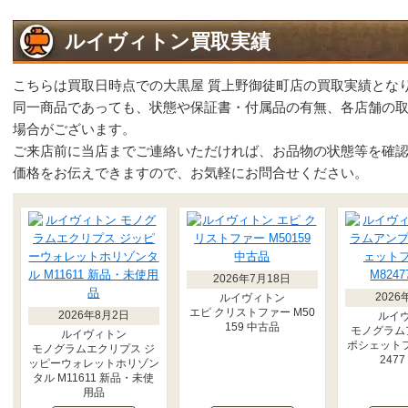
ルイヴィトン買取実績
こちらは買取日時点での大黒屋 質上野御徒町店の買取実績とな
同一商品であっても、状態や保証書・付属品の有無、各店舗の
場合がございます。
ご来店前に当店までご連絡いただければ、お品物の状態等を確
価格をお伝えできますので、お気軽にお問合せください。
2026年7月18日
2026
ルイヴィトン
エピ クリストファー M50
2026年8月2日
ルイ
159 中古品
モノグラム
ルイヴィトン
ポシェットフ
モノグラムエクリプス ジ
247
ッピーウォレットホリゾン
タル M11611 新品・未使
用品