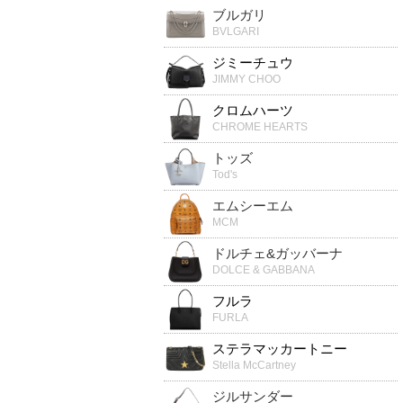
ブルガリ
BVLGARI
ジミーチュウ
JIMMY CHOO
クロムハーツ
CHROME HEARTS
トッズ
Tod's
エムシーエム
MCM
ドルチェ&ガッバーナ
DOLCE & GABBANA
フルラ
FURLA
ステラマッカートニー
Stella McCartney
ジルサンダー