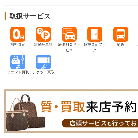
取扱サービス
無料査定
近隣駐車場
駐車料金サー
個室査定ブー
駅近
ビス
ス
ブランド買取
チケット買取