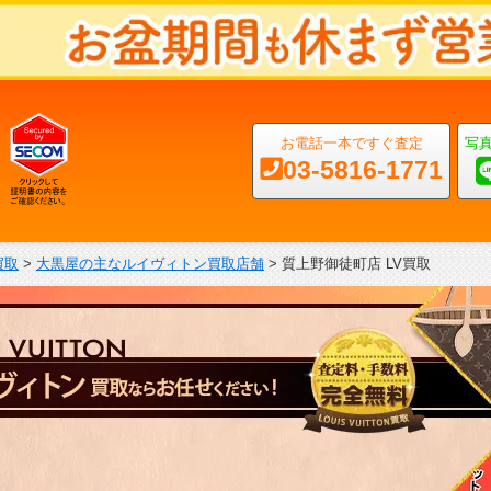
お電話一本ですぐ査定
写
03-5816-1771
買取
>
大黒屋の主なルイヴィトン買取店舗
>
質上野御徒町店 LV買取