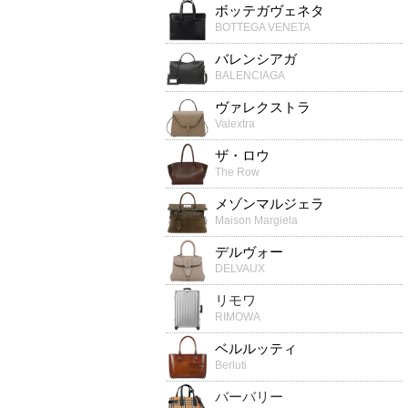
ボッテガヴェネタ
BOTTEGA VENETA
バレンシアガ
BALENCIAGA
ヴァレクストラ
Valextra
ザ・ロウ
The Row
メゾンマルジェラ
Maison Margiela
デルヴォー
DELVAUX
リモワ
RIMOWA
ベルルッティ
Berluti
バーバリー