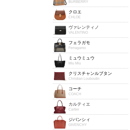
BURBERRY
クロエ
CHLOE
ヴァレンティノ
VALENTINO
フェラガモ
Ferragamo
ミュウミュウ
Miu Miu
クリスチャンルブタン
Christian Louboutin
コーチ
COACH
カルティエ
Cartier
ジバンシィ
GIVENCHY