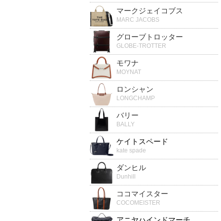
マークジェイコブス
MARC JACOBS
グローブトロッター
GLOBE-TROTTER
モワナ
MOYNAT
ロンシャン
LONGCHAMP
バリー
BALLY
ケイトスペード
kate spade
ダンヒル
Dunhill
ココマイスター
COCOMEISTER
アニヤハインドマーチ