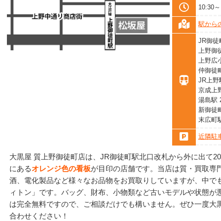
10:3
駅から
JR御徒
上野御徒
上野広小
仲御徒町
JR上野
京成上
湯島駅 
新御徒町
末広町
近隣駐
大黒屋 質上野御徒町店は、JR御徒町駅北口改札から外に出て2
にある
オレンジ色の看板
が目印の店舗です。当店は質・買取専
酒、電化製品など様々なお品物をお買取りしていますが、中で
ィトン」です。バッグ、財布、小物類など古いモデルや状態が
は完全無料ですので、ご相談だけでも構いません。ぜひ一度大黒
合わせください！