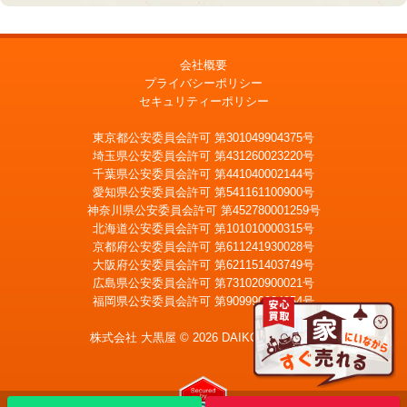
会社概要
プライバシーポリシー
セキュリティーポリシー
東京都公安委員会許可 第301049904375号
埼玉県公安委員会許可 第431260023220号
千葉県公安委員会許可 第441040002144号
愛知県公安委員会許可 第541161100900号
神奈川県公安委員会許可 第452780001259号
北海道公安委員会許可 第101010000315号
京都府公安委員会許可 第611241930028号
大阪府公安委員会許可 第621151403749号
広島県公安委員会許可 第731020900021号
福岡県公安委員会許可 第909990034054号
LINE
メール査定
査定
株式会社 大黒屋 © 2026 DAIKOKUYA, Inc.
宅配買取を申込む