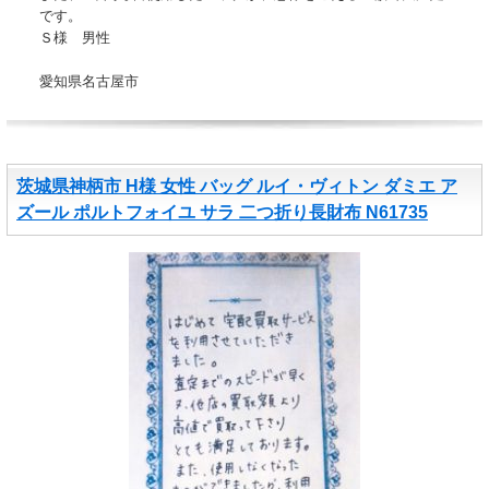
です。
Ｓ様 男性
愛知県名古屋市
茨城県神柄市 H様 女性 バッグ ルイ・ヴィトン ダミエ ア
ズール ポルトフォイユ サラ 二つ折り長財布 N61735