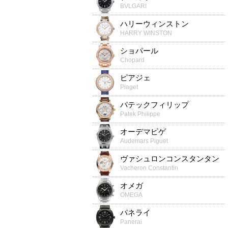
BVLGARI
ハリーウィンストン
HARRY WINSTON
ショパール
Chopard
ピアジェ
Piaget
パテックフィリップ
Patek Philippe
オーデマピゲ
Audemars Piguet
ヴァシュロンコンスタンタン
Vacheron Constantin
オメガ
OMEGA
パネライ
Panerai