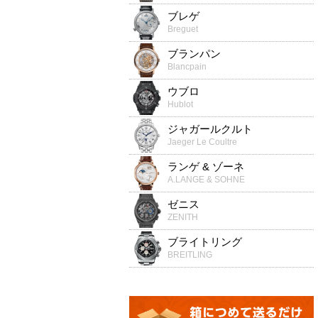
ブレゲ
Breguet
ブランパン
Blancpain
ウブロ
Hublot
ジャガールクルト
Jaeger Le Coultre
ランゲ & ゾーネ
A.LANGE & SOHNE
ゼニス
ZENITH
ブライトリング
BREITLING