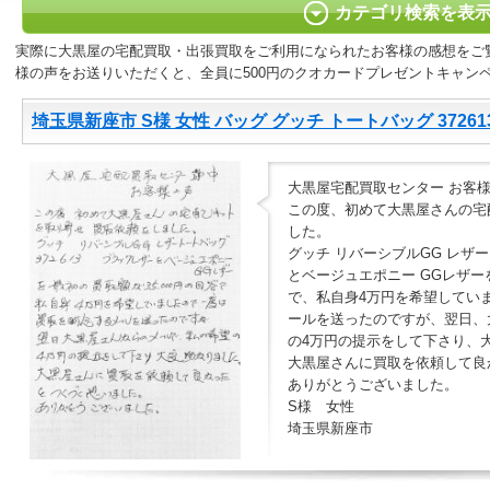
カテゴリ検索を表
実際に大黒屋の宅配買取・出張買取をご利用になられたお客様の感想をご
様の声をお送りいただくと、全員に500円のクオカードプレゼントキャン
埼玉県新座市 S様 女性 バッグ グッチ トートバッグ 37261
大黒屋宅配買取センター お客様
この度、初めて大黒屋さんの宅
した。
グッチ リバーシブルGG レザー
とベージュエポニー GGレザーを
で、私自身4万円を希望してい
ールを送ったのですが、翌日、
の4万円の提示をして下さり、
大黒屋さんに買取を依頼して良
ありがとうございました。
S様 女性
埼玉県新座市