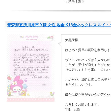
千葉県千葉市
青森県五所川原市 Y様 女性 地金 K18金ネックレス ルイ
大黒屋様
はじめて質屋の買取を利用しま
ヴィトンのバッグは主人からの
したが、子供が増えるたびに使
り査定してもらう事にしました
このたび、10月に四人目の子
るとうれしいです。
ほかに使う事がない金のアクセ
よろしくお願いします。
Y様 女性