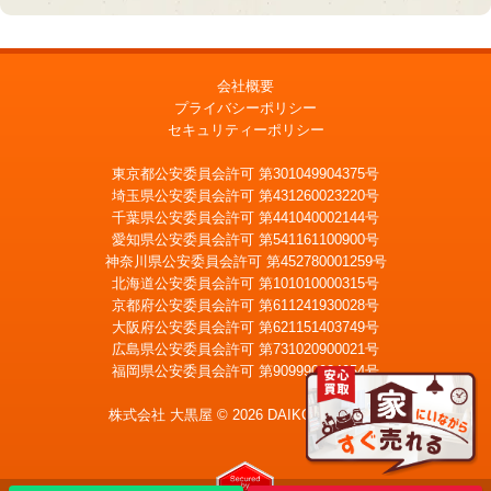
会社概要
プライバシーポリシー
セキュリティーポリシー
東京都公安委員会許可 第301049904375号
埼玉県公安委員会許可 第431260023220号
千葉県公安委員会許可 第441040002144号
愛知県公安委員会許可 第541161100900号
神奈川県公安委員会許可 第452780001259号
北海道公安委員会許可 第101010000315号
京都府公安委員会許可 第611241930028号
大阪府公安委員会許可 第621151403749号
広島県公安委員会許可 第731020900021号
福岡県公安委員会許可 第909990034054号
LINE
メール査定
査定
株式会社 大黒屋 © 2026 DAIKOKUYA, Inc.
宅配買取を申込む