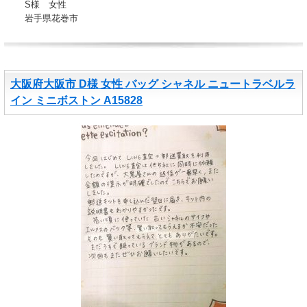
S様 女性
岩手県花巻市
大阪府大阪市 D様 女性 バッグ シャネル ニュートラベルラ
イン ミニボストン A15828