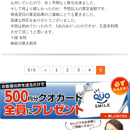
も付いていたので、全く手間なく取引出来ました。
そして何より嬉しかったのが、予想以上の査定金額です。
発送翌日の査定結果のご連絡にとても驚きました。
迅速な対応をありがとうございました。
今回は初めてだったので、1点のみだったのですが、又是非利用
させて頂こうと思います。
Ｙ様 女性
神奈川県大和市
5 / 5
«
1
2
3
4
5