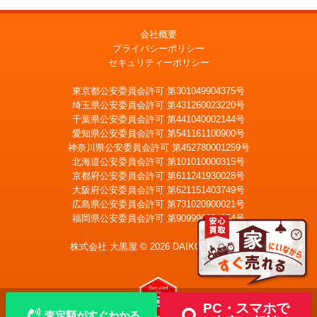
会社概要
プライバシーポリシー
セキュリティーポリシー
東京都公安委員会許可 第301049904375号
埼玉県公安委員会許可 第431260023220号
千葉県公安委員会許可 第441040002144号
愛知県公安委員会許可 第541161100900号
神奈川県公安委員会許可 第452780001259号
北海道公安委員会許可 第101010000315号
京都府公安委員会許可 第611241930028号
大阪府公安委員会許可 第621151403749号
広島県公安委員会許可 第731020900021号
福岡県公安委員会許可 第909990034054号
LINE
メール査定
査定
株式会社 大黒屋 © 2026 DAIKOKUYA, Inc.
宅配買取を申込む
PC・スマホで
査定額がすぐわかる