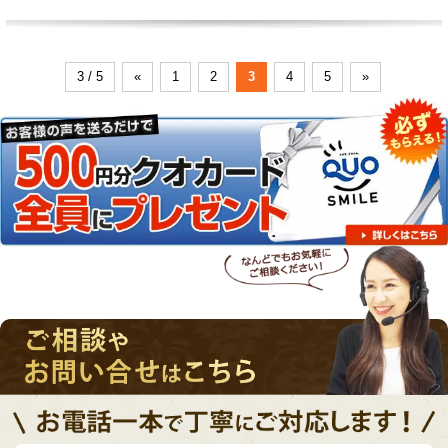
3 / 5
«
1
2
3
4
5
»