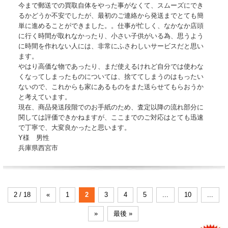
今まで郵送での買取自体をやった事がなくて、スムーズにでき
るかどうか不安でしたが、最初のご連絡から発送までとても簡
単に進めることができました。。仕事が忙しく、なかなか店頭
に行く時間が取れなかったり、小さい子供がいる為、思うよう
に時間を作れない人には、非常にふさわしいサービスだと思い
ます。
やはり高価な物であったり、まだ使えるけれど自分では使わな
くなってしまったものについては、捨ててしまうのはもったい
ないので、これからも家にあるものをまた送らせてもらおうか
と考えています。
現在、商品発送段階でのお手紙のため、査定以降の流れ部分に
関しては評価できかねますが、ここまでのご対応はとても迅速
で丁寧で、大変良かったと思います。
Y様 男性
兵庫県西宮市
2 / 18
«
1
2
3
4
5
...
10
...
»
最後 »