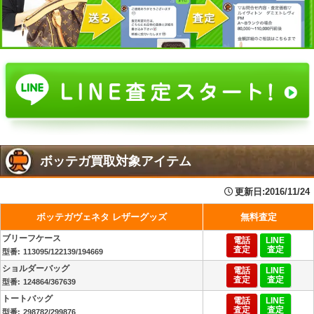
ボッテガ買取対象アイテム
更新日:
2016/11/24
ボッテガヴェネタ レザーグッズ
無料査定
ブリーフケース
電話
LINE
査定
査定
113095/122139/194669
ショルダーバッグ
電話
LINE
査定
査定
124864/367639
トートバッグ
電話
LINE
査定
査定
298782/299876