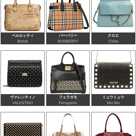
ベルルッティ
バーバリー
クロエ
Berluti
BURBERRY
Chloe
ヴァレンティノ
フェラガモ
ミュウミュウ
VALENTINO
Ferragamo
Miu Miu