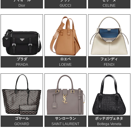
Dior
GUCCI
CELINE
プラダ
ロエベ
フェンディ
PRADA
LOEWE
FENDI
ゴヤール
サンローラン
ボッテガヴェネタ
GOYARD
SAINT LAURENT
Bottega Veneta