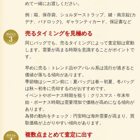
めて一緒にお渡しください。
例：箱、保存袋、ショルダーストラップ、鍵・南京錠(カ
デナ、パドロック)、ギャランティカード、保証書など
売るタイミングを見極める
同じバッグでも、売るタイミングによって査定額は変動
します。需要が高まる時期を意識することがポイントで
す。
早めに売る：トレンド品やアパレル系は流行が過ぎると
価値が落ちる傾向があります。
季節物はシーズン前に：夏バッグは春～初夏、冬バッグ
は秋～初冬に売却するのがおすすめです。
イベントやボーナス時期を狙う：クリスマス・年末年
始・ボーナス時期は需要増加で価格が高めになる傾向が
あります。
為替の動向をチェック：円安時は海外需要が高まり、買
取価格が上がりやすい傾向があります。
複数点まとめて査定に出す