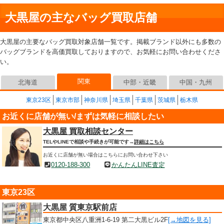
大黒屋の主なバッグ買取店舗
大黒屋の主要なバッグ買取対象店舗一覧です。掲載ブランド以外にも多数の
バッグブランドを高価買取しておりますので、お気軽にお問い合わせくださ
い。
関東
北海道
中部・近畿
中国・九州
東京23区
東京市部
神奈川県
埼玉県
千葉県
茨城県
栃木県
お近くに店舗が無い/まずは気軽に相談したい
大黒屋 買取相談センター
TELやLINEで相談や手続きが可能です→
詳細はこちら
お近くに店舗が無い場合はこちらにお問い合わせ下さい
0120-188-300
かんたんLINE査定
東京23区
大黒屋 質東京駅前店
東京都中央区八重洲1-6-19 第二大黒ビル2F
[→地図を見る]