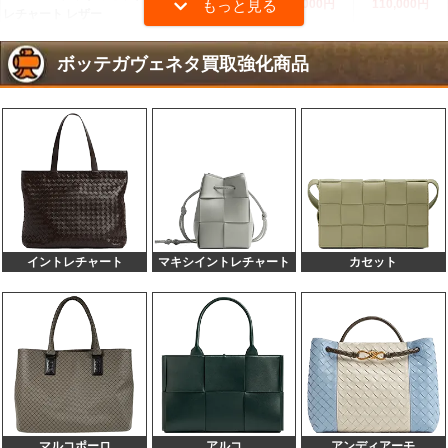
140,000円
110,000円
レチャート レザー
599652 ボストンバッグ イントレチャート 黒
130,000円
100,000円
ボッテガヴェネタ買取強化商品
115654 イントレチャート ホーボーバッグ
130,000円
100,000円
115653 ホーボー イントレチャート
130,000円
100,000円
628955 パデットカセット リュック グリーン
120,000円
90,000円
ナイロン
651938 デュオ ショルダーバッグ ブラック レ
110,000円
80,000円
ザー
542069 トートバッグ イントレチャート 黒
110,000円
80,000円
225166 トートバッグ イントレチャート ダー
110,000円
80,000円
クブラウン レザー
イントレチャート
マキシイントレチャート
カセット
827676 ショルダーバッグ イントレチャート
100,000円
80,000円
651938 デュオ イントレチャート 黒
100,000円
80,000円
628951 パデッドテック カセット イントレチ
100,000円
80,000円
ャート カーキ キャンバス
610524 ハンドバッグ ホワイト レザー
100,000円
80,000円
609175 アルコミディアム スエード
100,000円
80,000円
578004 カセット カメラバッグ イントレチャ
100,000円
80,000円
ート
520460 バックパック イントレチャート ネイ
マルコポーロ
アルコ
アンディアーモ