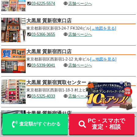
03-6225-5574
店舗ページへ
大黒屋 質新宿東口店
東京都新宿区新宿3-24-7 FK324ビル
[→地図を見る]
03-5366-3655
店舗ページへ
大黒屋 質新宿西口店
東京都新宿区西新宿1-2-12 丸幸ビル
[→地図を見る]
03-5339-9041
店舗ページへ
大黒屋 質新宿買取センター
東京都新宿区西新宿1-18-3 村上ビル7F
[→地図を見る]
LINE
メール査定
査定
03-5325-4033
店舗ページへ
出張買取
宅配買取を申込む
大黒屋 質新宿通り店
PC・スマホで
東京都新宿区新宿3-17-2 アカネビルB1F
[→地図を見る]
査定額がすぐわかる
査定・相談
03-6709-9260
店舗ページへ