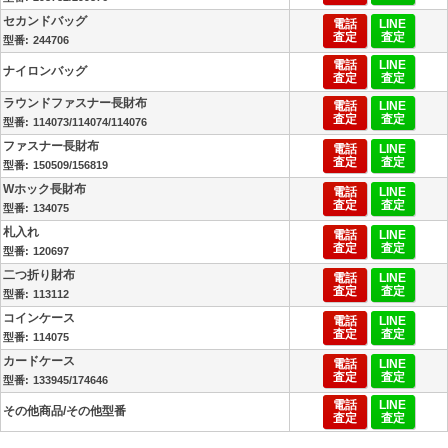
セカンドバッグ
電話
LINE
査定
査定
244706
電話
LINE
ナイロンバッグ
査定
査定
ラウンドファスナー長財布
電話
LINE
査定
査定
114073/114074/114076
ファスナー長財布
電話
LINE
査定
査定
150509/156819
Wホック長財布
電話
LINE
査定
査定
134075
札入れ
電話
LINE
査定
査定
120697
二つ折り財布
電話
LINE
査定
査定
113112
コインケース
電話
LINE
査定
査定
114075
カードケース
電話
LINE
査定
査定
133945/174646
電話
LINE
その他商品/その他型番
査定
査定