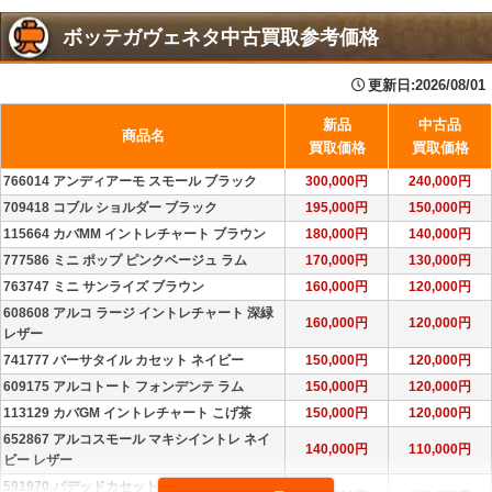
ボッテガヴェネタ中古買取参考価格
更新日:2026/08/01
新品
中古品
商品名
買取価格
買取価格
766014 アンディアーモ スモール ブラック
300,000円
240,000円
709418 コブル ショルダー ブラック
195,000円
150,000円
115664 カバMM イントレチャート ブラウン
180,000円
140,000円
777586 ミニ ポップ ピンクベージュ ラム
170,000円
130,000円
763747 ミニ サンライズ ブラウン
160,000円
120,000円
608608 アルコ ラージ イントレチャート 深緑
160,000円
120,000円
レザー
741777 バーサタイル カセット ネイビー
150,000円
120,000円
609175 アルコトート フォンデンテ ラム
150,000円
120,000円
113129 カバGM イントレチャート こげ茶
150,000円
120,000円
652867 アルコスモール マキシイントレ ネイ
140,000円
110,000円
ビー レザー
591970 パデッドカセット ショルダー イント