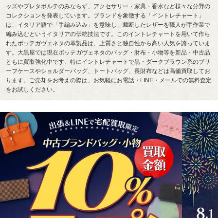
ッズやプレタポルテのみならず、アクセサリー・家具・香水など様々な分野の
コレクションを発表しています。ブランドを象徴する「イントレチャート」
は、イタリア語で「手編み込み」を意味し、裁断したレザーを職人が手作業で
編み込むというイタリアの伝統技法です。このイントレチャートを用いて作ら
れたボッテガヴェネタの革製品は、上質さと独自性から高い人気を誇っていま
す。大黒屋では現在ボッテガヴェネタのバッグ・財布・小物等を新品・中古品
ともに買取強化中です。特にイントレチャートで黒・ダークブラウン系のブリ
ーフケースやショルダーバッグ、トートバッグ、長財布などは高価買取してお
ります。ご売却をお考えの際は、お気軽にお電話・LINE・メールでの無料査定
をお試しください。