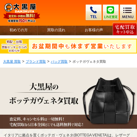
初めての方
買取の流れ
お客様の声
>
>
>
大黒屋 買取
ブランド買取
バッグ買取
ボッテガヴェネタ買取
イタリアに拠点を置くボッテガ・ヴェネタ(BOTTEGA VENETA)は、レザーグ