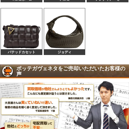
100,000円
80,000円
ビー
179320 ガルダバッグ イントレチャート レザ
90,000円
70,000円
ー
141498 カバPM イントレチャート
90,000円
70,000円
498992 ピアッツァ ミディアム ピンク系 レザ
85,000円
60,000円
ー
386498 オリンピア ダークピンク レザー
85,000円
60,000円
680218 マキシイントレチャート カセット シ
パテッドカセット
ジョディ
80,000円
60,000円
ョルダーバッグ レザー
600606 ミニアルコ マキシイントレ カーキ
80,000円
60,000円
ボッテガヴェネタをご売却いただいたお客様の
354386 ビジネスバッグ イントレチャート ブ
80,000円
60,000円
声
ラック
717587 スモールカセット マキシイントレ 白
70,000円
50,000円
666688 カセットバッグミニ マキシイントレ
70,000円
50,000円
ブラウン
585852 ミニ ザ ポーチ ベージュ カーフレザー
70,000円
50,000円
576227 ザ・ポーチ ベージュ レザー
70,000円
50,000円
576175 クラッチバッグ イントレチャート ワ
70,000円
50,000円
インレッド レザー