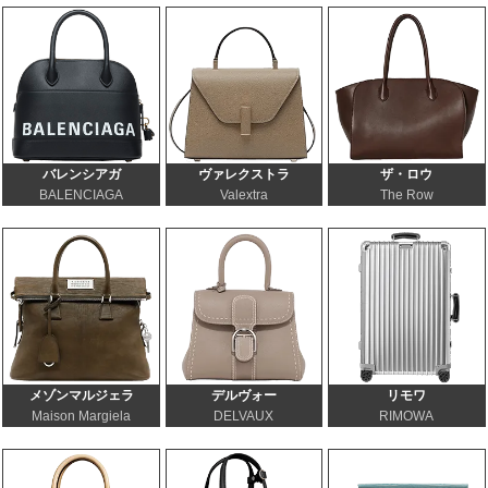
バレンシアガ
ヴァレクストラ
ザ・ロウ
BALENCIAGA
Valextra
The Row
メゾンマルジェラ
デルヴォー
リモワ
Maison Margiela
DELVAUX
RIMOWA