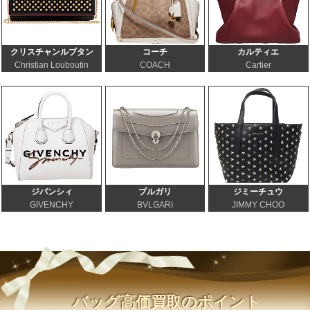
クリスチャンルブタン
コーチ
カルティエ
Christian Louboutin
COACH
Cartier
ジバンシィ
ブルガリ
ジミーチュウ
GIVENCHY
BVLGARI
JIMMY CHOO
バッグ高価買取のポイント