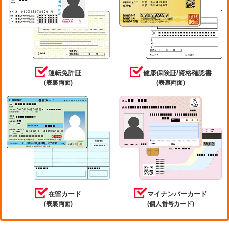
運転免許証
健康保険証/資格確認書
(表裏両面)
(表裏両面)
在留カード
マイナンバーカード
(表裏両面)
(個人番号カード)