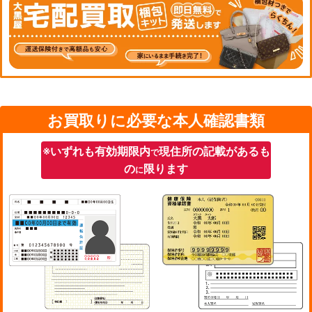
お買取りに必要な本人確認書類
※いずれも有効期限内
現住所の記載があるも
で
の
限ります
に