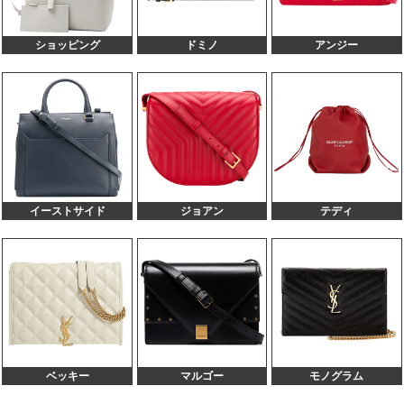
ザー
357395 ベイビーカバス ネイビー レザー
100,000円
80,000円
ショッピング
ドミノ
アンジー
340778 サックドジュールナノ 2WAY レッド
100,000円
80,000円
レザー
663970 リヴゴーシュ トートバッグ ブラック
80,000円
60,000円
レザー
421943 モノグラム バックパック ブラック ベ
80,000円
60,000円
ロア
340240 エマニュエル 2WAYバッグ ブラック
80,000円
60,000円
レザー
632539 ノースサウス アイボリー キャンバス
70,000円
50,000円
イーストサイド
ジョアン
テディ
ベッキー
マルゴー
モノグラム