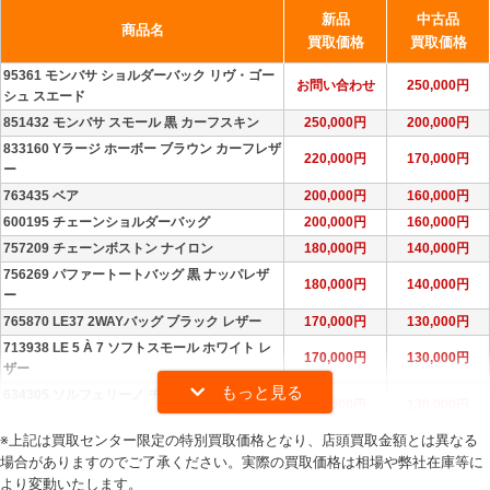
新品
中古品
商品名
買取価格
買取価格
95361 モンバサ ショルダーバック リヴ・ゴー
お問い合わせ
250,000円
シュ スエード
851432 モンバサ スモール 黒 カーフスキン
250,000円
200,000円
833160 Yラージ ホーボー ブラウン カーフレザ
220,000円
170,000円
ー
763435 ベア
200,000円
160,000円
600195 チェーンショルダーバッグ
200,000円
160,000円
757209 チェーンボストン ナイロン
180,000円
140,000円
756269 パファートートバッグ 黒 ナッパレザ
180,000円
140,000円
ー
765870 LE37 2WAYバッグ ブラック レザー
170,000円
130,000円
713938 LE 5 À 7 ソフトスモール ホワイト レ
170,000円
130,000円
ザー
634305 ソルフェリーノ チェーンショルダーバ
170,000円
130,000円
ッグ ミディアム ブラック
※上記は買取センター限定の特別買取価格となり、店頭買取金額とは異なる
752888 パファー トートバッグ ブラック レザ
160,000円
120,000円
場合がありますのでご了承ください。実際の買取価格は相場や弊社在庫等に
ー
より変動いたします。
623930 カサンドラ 2WAYショルダー グレー
160,000円
120,000円