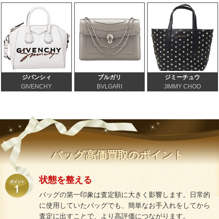
ジバンシィ
ブルガリ
ジミーチュウ
GIVENCHY
BVLGARI
JIMMY CHOO
バッグ高価買取のポイント
状態を整える
バッグの第一印象は査定額に大きく影響します。日常的
に使用していたバッグでも、簡単なお手入れをしてから
査定に出すことで、より高評価につながります。