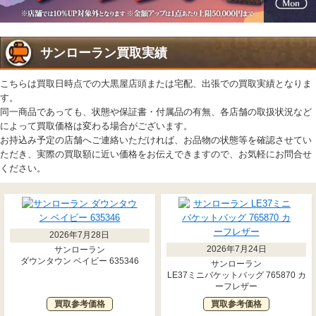
サンローラン買取実績
こちらは買取日時点での大黒屋店頭または宅配、出張での買取実績となりま
す。
同一商品であっても、状態や保証書・付属品の有無、各店舗の取扱状況など
によって買取価格は変わる場合がございます。
お持込み予定の店舗へご連絡いただければ、お品物の状態等を確認させてい
ただき、実際の買取額に近い価格をお伝えできますので、お気軽にお問合せ
ください。
2026年7月28日
2026年7月24日
サンローラン
ダウンタウン ベイビー 635346
サンローラン
LE37ミニバケットバッグ 765870 カ
ーフレザー
買取参考価格
買取参考価格