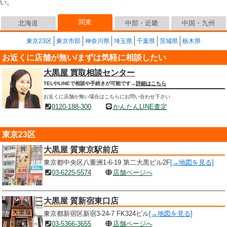
い。
関東
北海道
中部・近畿
中国・九州
東京23区
東京市部
神奈川県
埼玉県
千葉県
茨城県
栃木県
お近くに店舗が無い/まずは気軽に相談したい
大黒屋 買取相談センター
TELやLINEで相談や手続きが可能です→
詳細はこちら
お近くに店舗が無い場合はこちらにお問い合わせ下さい
0120-188-300
かんたんLINE査定
東京23区
大黒屋 質東京駅前店
東京都中央区八重洲1-6-19 第二大黒ビル2F
[→地図を見る]
03-6225-5574
店舗ページへ
大黒屋 質新宿東口店
東京都新宿区新宿3-24-7 FK324ビル
[→地図を見る]
03-5366-3655
店舗ページへ