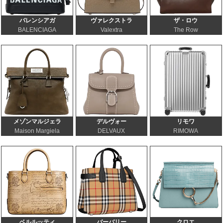
バレンシアガ
ヴァレクストラ
ザ・ロウ
BALENCIAGA
Valextra
The Row
メゾンマルジェラ
デルヴォー
リモワ
Maison Margiela
DELVAUX
RIMOWA
ベルルッティ
バーバリー
クロエ