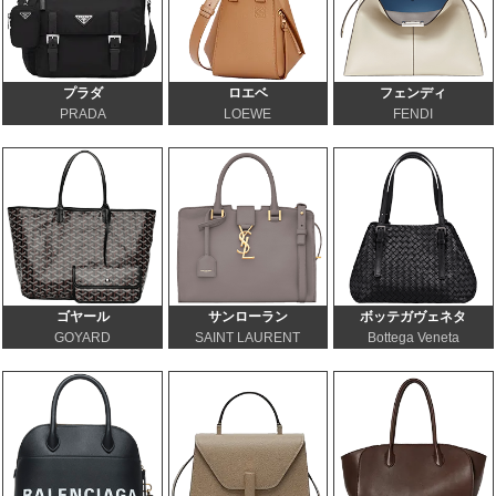
プラダ
ロエベ
フェンディ
PRADA
LOEWE
FENDI
ゴヤール
サンローラン
ボッテガヴェネタ
GOYARD
SAINT LAURENT
Bottega Veneta