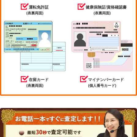
運転免許証
健康保険証/資格確認書
(表裏両面)
(表裏両面)
在留カード
マイナンバーカード
(表裏両面)
(個人番号カード)