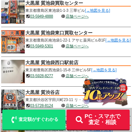
大黒屋 質池袋買取センター
東京都豊島区東池袋1-1-3 三華ビル
[→地図を見る]
03-5949-4888
店舗ページへ
大黒屋 質池袋東口買取センター
東京都豊島区南池袋1-22-1 アサヒ薬局ビルB1F
[→地図を見る]
03-5949-5301
店舗ページへ
大黒屋 質池袋西口駅前店
東京都豊島区西池袋1-15-8 三仲ビル5F
[→地図を見る]
03-5928-8277
店舗ページへ
LINE
メール査定
査定
大黒屋 質渋谷店
東京都渋谷区宇田川町23-11 リ・エムビル3F
[→地図を見る]
出張買取
宅配買取を申込む
03-5728-8124
店舗ページへ
PC・スマホで
査定額がすぐわかる
査定・相談
大黒屋 質渋谷買取センター
東京都渋谷区神南1-22-7 岩本ビル4F
[→地図を見る]