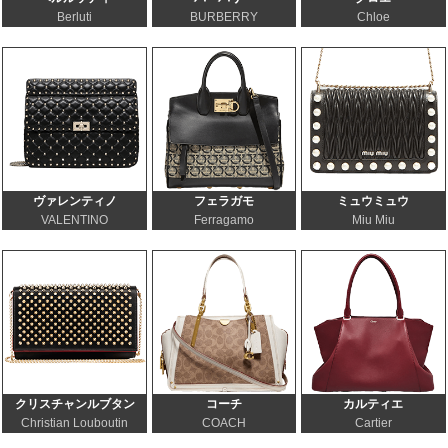
Berluti
BURBERRY
Chloe
ヴァレンティノ
フェラガモ
ミュウミュウ
VALENTINO
Ferragamo
Miu Miu
クリスチャンルブタン
コーチ
カルティエ
Christian Louboutin
COACH
Cartier