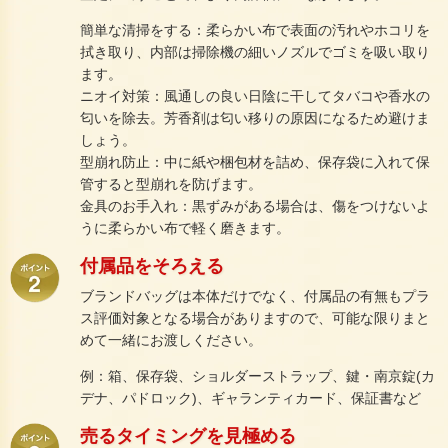
簡単な清掃をする：柔らかい布で表面の汚れやホコリを
拭き取り、内部は掃除機の細いノズルでゴミを吸い取り
ます。
ニオイ対策：風通しの良い日陰に干してタバコや香水の
匂いを除去。芳香剤は匂い移りの原因になるため避けま
しょう。
型崩れ防止：中に紙や梱包材を詰め、保存袋に入れて保
管すると型崩れを防げます。
金具のお手入れ：黒ずみがある場合は、傷をつけないよ
うに柔らかい布で軽く磨きます。
付属品をそろえる
ブランドバッグは本体だけでなく、付属品の有無もプラ
ス評価対象となる場合がありますので、可能な限りまと
めて一緒にお渡しください。
例：箱、保存袋、ショルダーストラップ、鍵・南京錠(カ
デナ、パドロック)、ギャランティカード、保証書など
売るタイミングを見極める